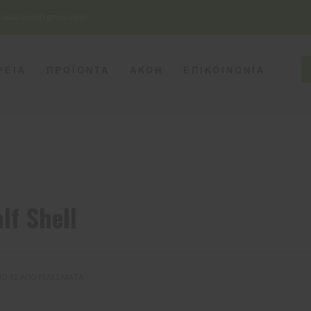
eakoustika@gmail.com
SEATTLE
ΡΕΙΑ
ΠΡΟΪΟΝΤΑ
ΑΚΟΗ
ΕΠΙΚΟΙΝΩΝΙΑ
Monday - Friday
8pm - 5am
Saturday
8pm - 2am
Sunday
Closed
lf Shell
ΠΌ 12 ΑΠΟΤΕΛΈΣΜΑΤΑ