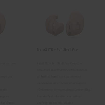
Nera2 ITE – Full Shell Pro
λο ακουστικό
Nera2 ITE – Full Shell Pro, 8κάναλο
ακουστικό αμφίπλευρης επεξεργασίας
ιλογή για
με Spatial Sound και κατευθυντικά
μικροφώνα, με επιλογή για ασύρματη
emote
σύνδεση και συνδεσιμότητα ConnectLine /
Program
Remote Control καθώς και επιλογή
l, AutoPhone
για Program control, Volume