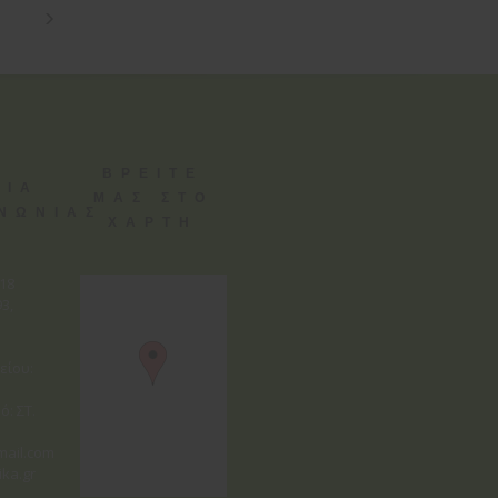
ΒΡΕΙΤΕ
ΕΙΑ
ΜΑΣ ΣΤΟ
ΙΝΩΝΙΑΣ
ΧΑΡΤΗ
818
3,
είου:
ό: ΣΤ.
mail.com
ika.gr