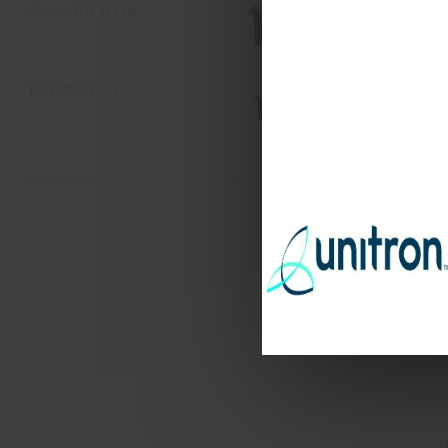
Sensei ΒΤΕ13 Pro
ακουστικό 
με Spatial 
σύνδεση και
Bernafon Leox
Remote Cont
για Program 
κατευθυντι
μικροφώνων,
Σύγκριση