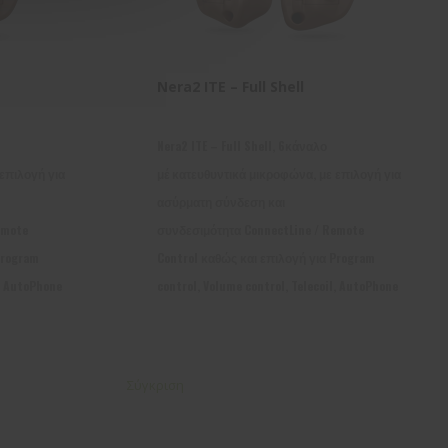
Nera2 ITE – Full Shell
Nera2 ITE – Full Shell, 6κάναλο
επιλογή για
μέ κατευθυντικά μικροφώνα, με επιλογή για
ασύρματη σύνδεση και
emote
συνδεσιμότητα ConnectLine / Remote
Program
Control καθώς και επιλογή για Program
l, AutoPhone
control, Volume control, Telecoil, AutoPhone
Σύγκριση