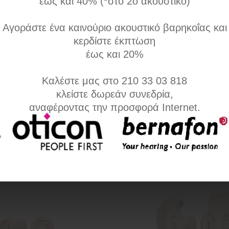
έως και 40% (*στο 2ο ακουστικό)
αμφίπλευρης επεξεργασίας
ακουστικό αμφίπλευρης επεξερ
Sound, με επιλογή για ασύρματη
με Spatial Sound και κατευθυντι
Αγοράστε ένα καινούριο ακουστικό βαρηκοΐας και
 συνδεσιμότητα ConnectLine /
μικροφώνα, με επιλογή για ασ
κερδίστε έκπτωση
rol καθώς και επιλογή
σύνδεση και συνδεσιμότητα Con
έως και 20%
control, Volume control,
Remote Control καθώς και επιλ
κών
για Program control, Volume
Καλέστε μας στο 210 33 03 818
 Telecoil, AutoPhone
control, Telecoil, AutoPhone
κλείστε δωρεάν συνεδρία,
αναφέροντας την προσφορά Internet.
Σύγκριση