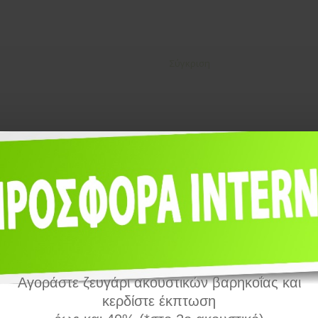
Σύγκριση
 – Half Shell Pro
Alta2 ITE – Full Shell Pro
Αγοράστε ζευγάρι ακουστικών βαρηκοΐας και
κερδίστε έκπτωση
Half Shell Pro, 8κάναλο
Alta2 ITE – Full Shell Pro, 10κάν