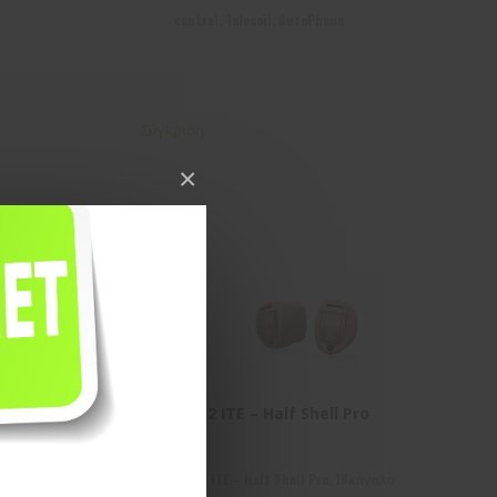
control, Telecoil, AutoPhone
Σύγκριση
×
Alta2 ITE – Half Shell Pro
αλο
Alta2 ITE – Half Shell Pro, 10κάναλο