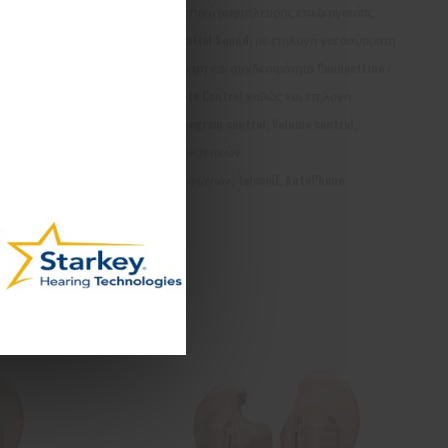
γασίας
ακουστικό αμφίπλευρης επεξεργασίας
κά
με Spatial Sound, με επιλογή για ασύρματη
ύρματη
σύνδεση και συνδεσιμότητα ConnectLine /
nectLine /
Remote Control καθώς και επιλογή
ογή
για Program control, Volume control,
κατευθυντικών
μικροφώνων, Telecoil, AutoPhone
Σύγκριση