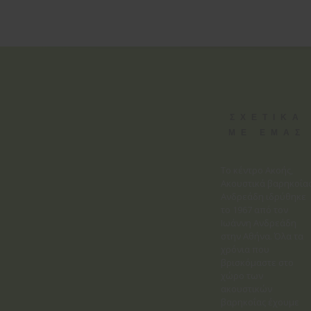
ΣΧΕΤΙΚΑ
ΜΕ ΕΜΑΣ
Το κέντρο Ακοής,
Ακουστικά βαρηκοΐα
Ανδρεάδη ιδρύθηκε
το 1967 από τον
Ιωάννη Ανδρεάδη
στην Αθήνα. Όλα τα
χρόνια που
βρισκόμαστε στο
χώρο των
ακουστικών
βαρηκοΐας έχουμε