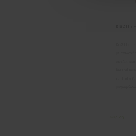
Ria2 ITE –
Ria2 ITE – 
με επιλογή 
συνδεσιμότη
Control καθ
control ή V
μικροφώνων,
Σύγκριση