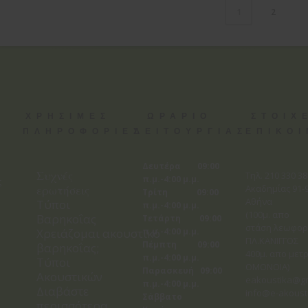
2
1
ΧΡΗΣΙΜΕΣ
ΩΡΑΡΙΟ
ΣΤΟΙΧ
ΠΛΗΡΟΦΟΡΙΕΣ
ΛΕΙΤΟΥΡΓΙΑΣ
ΕΠΙΚΟ
Δευτέρα 09:00
Συχνές
Tηλ. 210 330 3
π.μ.-4:00 μ.μ.
ς
ερωτήσεις
Ακαδημίας 91-9
Τρίτη 09:00
Αθήνα
Τύποι
π.μ.-4:00 μ.μ.
(100μ. απο
Βαρηκοΐας
Τετάρτη 09:00
στάση λεωφορ
Χρειάζομαι ακουστικό
π.μ.-4:00 μ.μ.
ΠΛ.ΚΑΝΙΓΓΟΣ
Πέμπτη 09:00
βαρηκοΐας;
400μ. απο μετρ
π.μ.-4:00 μ.μ.
Τύποι
ΟΜΟΝΟΙΑ)
Παρασκευή 09:00
Ακουστικών
eakoustika@g
π.μ.-4:00 μ.μ.
Διαβάστε
info@e-akoust
Σάββατο
περισσότερα