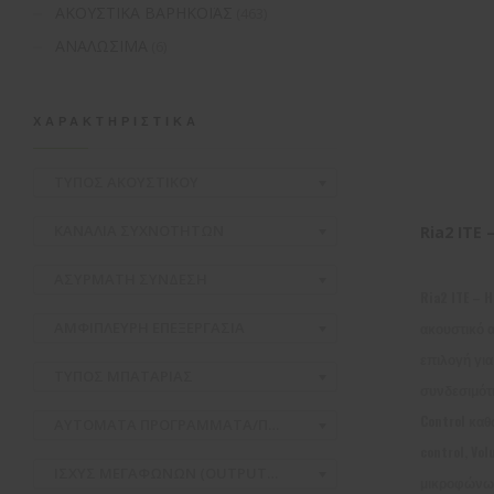
ΑΚΟΥΣΤΙΚΑ ΒΑΡΗΚΟΪΑΣ
(463)
ΑΝΑΛΩΣΙΜΑ
(6)
ΧΑΡΑΚΤΗΡΙΣΤΙΚΆ
ΤΥΠΟΣ ΑΚΟΥΣΤΙΚΟΥ
ΚΑΝΑΛΙΑ ΣΥΧΝΟΤΗΤΩΝ
Ria2 ITE 
ΑΣΥΡΜΑΤH ΣΥΝΔΕΣΗ
Ria2 ITE – H
ΑΜΦΙΠΛΕΥΡΗ ΕΠΕΞΕΡΓΑΣΙΑ
ακουστικό 
επιλογή γι
ΤΥΠΟΣ ΜΠΑΤΑΡΙΑΣ
συνδεσιμότη
Control καθ
ΑΥΤΟΜΑΤΑ ΠΡΟΓΡΑΜΜΑΤΑ/ΠΕΡΙΒΑΛΛΟΝΤΑ
control, Vo
ΙΣΧΥΣ ΜΕΓΑΦΩΝΩΝ (OUTPUT/GAIN)
μικροφώνων,