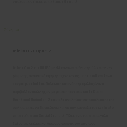
υπόλοιπους ήχους με το Speech Guard LX
Σύγκριση
miniRITE-T Opn™ 2
Oticon Opn 2 miniRITE-T,με 48 κανάλια ανάλυσης, 14 καναλιών
ρύθμισης, ακουστικά υψηλής τεχνολογίας, με telecoil και 2πλο
κουμπί push button. Βελτίωση κατανόησης ομιλίας έναντι
περιβαλλοντικών ήχων με μείωση τους έως και 5dB με το
OpenSound Navigator . 2 επίπεδα αντίληψης της προέλευσης της
ομιλίας, ώστε να διευκολύνει και να μην κουράζει τον εγκέφαλο
με τη χρήση του Spatial Sound LX. Τέλος ενίσχυση σε μεγάλο
βαθμό της ομιλίας και διαφοροποίησης του απο τους