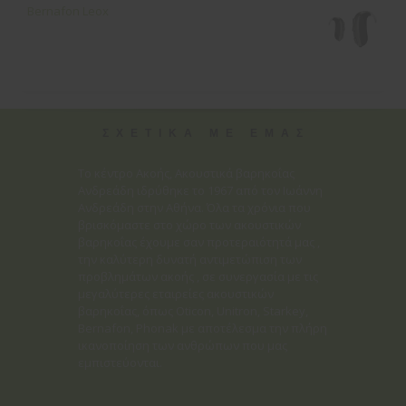
Bernafon Leox
ΣΧΕΤΙΚΑ ΜΕ ΕΜΑΣ
Το κέντρο Ακοής, Ακουστικά βαρηκοΐας
Ανδρεάδη ιδρύθηκε το 1967 από τον Ιωάννη
Ανδρεάδη στην Αθήνα. Όλα τα χρόνια που
βρισκόμαστε στο χώρο των ακουστικών
βαρηκοΐας έχουμε σαν προτεραιότητά μας ,
την καλύτερη δυνατή αντιμετώπιση των
προβλημάτων ακοής , σε συνεργασία με τις
μεγαλύτερες εταιρείες ακουστικών
βαρηκοΐας, όπως Oticon, Unitron, Starkey,
Bernafon, Phonak με αποτέλεσμα την πλήρη
ικανοποίηση των ανθρώπων που μας
εμπιστεύονται.