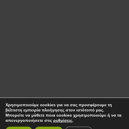
©
2017
www.e-
akoustika.gr
|
All
rights
reserved
Χρησιμοποιούμε cookies για να σας προσφέρουμε τη
βέλτιστη εμπειρία πλοήγησης στον ιστότοπό μας.
Μπορείτε να μάθετε ποια cookies χρησιμοποιούμε ή να τα
απενεργοποιήσετε στις
ρυθμίσεις
.