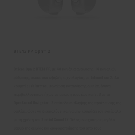
BTE13 PP Opn™ 2
Oticon Opn 2 BTE13 PP, με 48 κανάλια ανάλυσης, 14 καναλιών
ρύθμισης, ακουστικά υψηλής τεχνολογίας, με telecoil και 2πλο
κουμπί push button. Βελτίωση κατανόησης ομιλίας έναντι
περιβαλλοντικών ήχων με μείωση τους έως και 5dB με το
OpenSound Navigator . 2 επίπεδα αντίληψης της προέλευσης της
ομιλίας, ώστε να διευκολύνει και να μην κουράζει τον εγκέφαλο
με τη χρήση του Spatial Sound LX. Τέλος ενίσχυση σε μεγάλο
βαθμό της ομιλίας και διαφοροποίησης του απο τους