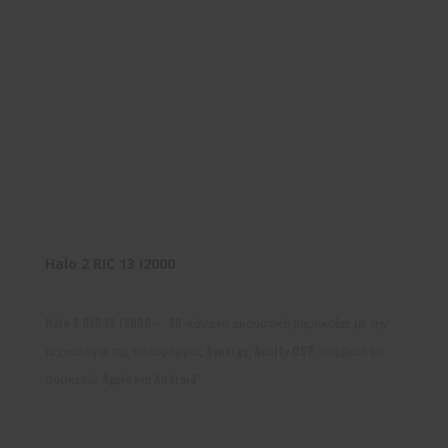
Halo 2 RIC 13 i2000
Halo 2 RIC 13 i2000 – 20-κάναλο ακουστικό βαρηκοΐας με την
τεχνολογία της πλατφόρμας Synergy, Acuity OS2, συμβατό με
συσκευές Apple και Android*