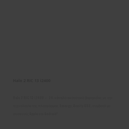
Halo 2 RIC 13 i2400
Halo 2 RIC 13 i2400 – 24-κάναλο ακουστικό βαρηκοΐας με την
τεχνολογία της πλατφόρμας Synergy, Acuity OS2, συμβατό με
συσκευές Apple και Android*