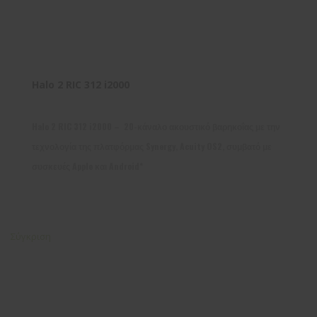
Halo 2 RIC 312 i2000
Halo 2 RIC 312 i2000 – 20-κάναλο ακουστικό βαρηκοΐας με την
τεχνολογία της πλατφόρμας Synergy, Acuity OS2, συμβατό με
συσκευές Apple και Android*
Σύγκριση