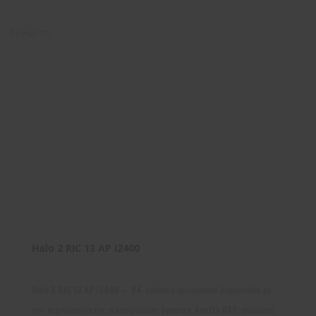
Σύγκριση
Halo 2 RIC 13 AP i2400
Halo 2 RIC 13 AP i2400 – 24-κάναλο ακουστικό βαρηκοΐας με
την τεχνολογία της πλατφόρμας Synergy, Acuity OS2, συμβατό