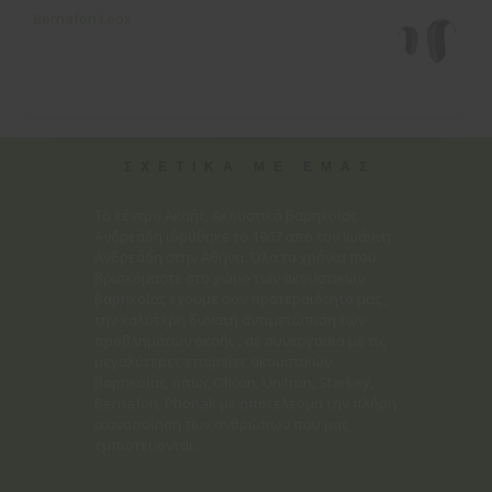
Bernafon Leox
ΣΧΕΤΙΚΑ ΜΕ ΕΜΑΣ
Το κέντρο Ακοής, Ακουστικά βαρηκοΐας
Ανδρεάδη ιδρύθηκε το 1967 από τον Ιωάννη
Ανδρεάδη στην Αθήνα. Όλα τα χρόνια που
βρισκόμαστε στο χώρο των ακουστικών
βαρηκοΐας έχουμε σαν προτεραιότητά μας ,
την καλύτερη δυνατή αντιμετώπιση των
προβλημάτων ακοής , σε συνεργασία με τις
μεγαλύτερες εταιρείες ακουστικών
βαρηκοΐας, όπως Oticon, Unitron, Starkey,
Bernafon, Phonak με αποτέλεσμα την πλήρη
ικανοποίηση των ανθρώπων που μας
εμπιστεύονται.