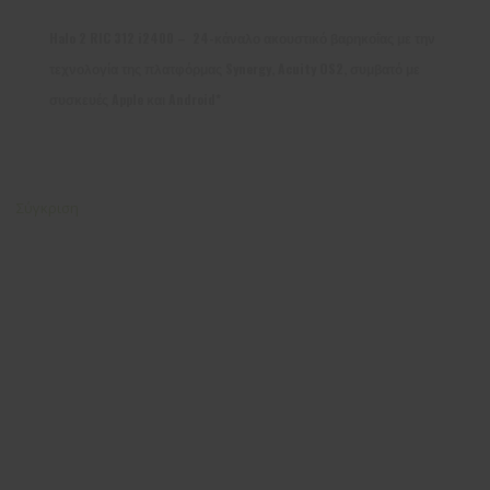
Halo 2 RIC 312 i2400 – 24-κάναλο ακουστικό βαρηκοΐας με την
τεχνολογία της πλατφόρμας Synergy, Acuity OS2, συμβατό με
συσκευές Apple και Android*
Σύγκριση