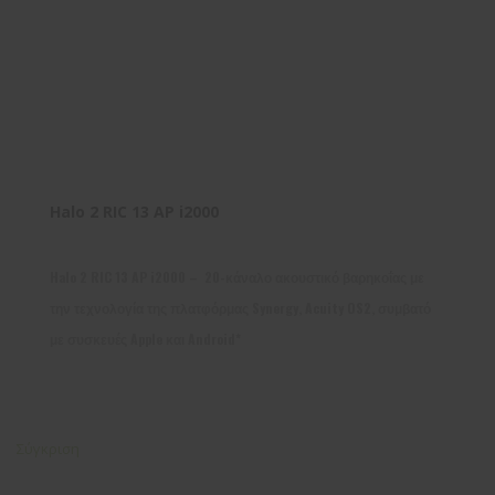
Halo 2 RIC 13 AP i2000
Halo 2 RIC 13 AP i2000 – 20-κάναλο ακουστικό βαρηκοΐας με
την τεχνολογία της πλατφόρμας Synergy, Acuity OS2, συμβατό
με συσκευές Apple και Android*
Σύγκριση