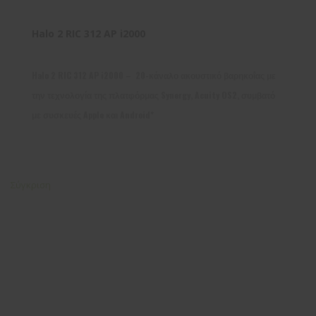
Halo 2 RIC 312 AP i2000
Halo 2 RIC 312 AP i2000 – 20-κάναλο ακουστικό βαρηκοΐας με
την τεχνολογία της πλατφόρμας Synergy, Acuity OS2, συμβατό
με συσκευές Apple και Android*
Σύγκριση