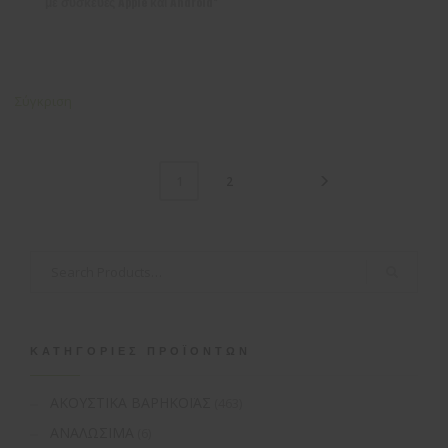
με συσκευές Apple και Android*
Σύγκριση
2
1
ΚΑΤΗΓΟΡΊΕΣ ΠΡΟΪΌΝΤΩΝ
ΑΚΟΥΣΤΙΚΑ ΒΑΡΗΚΟΪΑΣ
(463)
ΑΝΑΛΩΣΙΜΑ
(6)