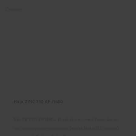
Σύγκριση
Halo 2 RIC 312 AP i1600
Halo 2 RIC 312 AP i1600 – 16-κάναλο ακουστικό βαρηκοΐας με
την τεχνολογία της πλατφόρμας Synergy, Acuity OS2, συμβατό