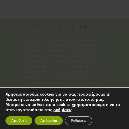
ΣΧΕΤΙΚΑ ΜΕ ΕΜΑΣ
Το κέντρο Ακοής, Ακουστικά βαρηκοΐας
Ανδρεάδη ιδρύθηκε το 1967 από τον Ιωάννη
Ανδρεάδη στην Αθήνα. Όλα τα χρόνια που
βρισκόμαστε στο χώρο των ακουστικών
βαρηκοΐας έχουμε σαν προτεραιότητά μας ,
την καλύτερη δυνατή αντιμετώπιση των
προβλημάτων ακοής , σε συνεργασία με τις
μεγαλύτερες εταιρείες ακουστικών
βαρηκοΐας, όπως Oticon, Unitron, Starkey,
Bernafon, Phonak με αποτέλεσμα την πλήρη
ικανοποίηση των ανθρώπων που μας
Χρησιμοποιούμε cookies για να σας προσφέρουμε τη
βέλτιστη εμπειρία πλοήγησης στον ιστότοπό μας.
εμπιστεύονται.
Μπορείτε να μάθετε ποια cookies χρησιμοποιούμε ή να τα
απενεργοποιήσετε στις
ρυθμίσεις
.
ΩΡΑΡΙΟ ΛΕΙΤΟΥΡΓΙΑΣ
Αποδοχή
Απόρριψη
Ρυθμίσεις