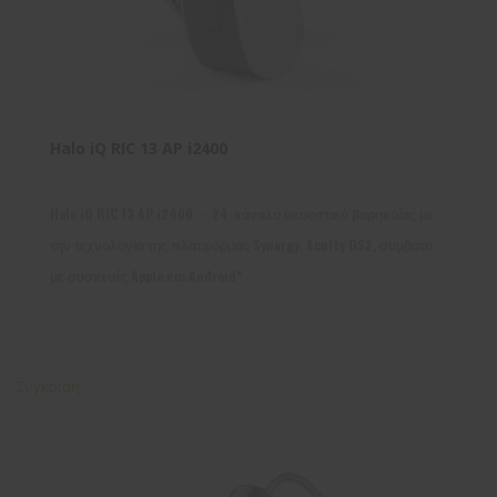
Halo iQ RIC 13 AP i2400
Halo iQ RIC 13 AP i2400 – 24-κάναλο ακουστικό βαρηκοΐας με
την τεχνολογία της πλατφόρμας Synergy, Acuity OS2, συμβατό
με συσκευές Apple και Android*
Σύγκριση