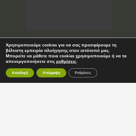
© 2017 www.e-akoustika.gr | All rights
Χρησιμοποιούμε cookies για να σας προσφέρουμε τη
reserved
βέλτιστη εμπειρία πλοήγησης στον ιστότοπό μας.
Μπορείτε να μάθετε ποια cookies χρησιμοποιούμε ή να τα
απενεργοποιήσετε στις
ρυθμίσεις
.
Αποδοχή
Απόρριψη
Ρυθμίσεις
©
2017
www.e-
akoustika.gr