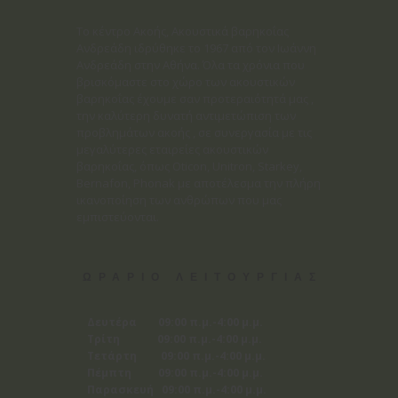
Το κέντρο Ακοής, Ακουστικά βαρηκοΐας
Ανδρεάδη ιδρύθηκε το 1967 από τον Ιωάννη
Ανδρεάδη στην Αθήνα. Όλα τα χρόνια που
βρισκόμαστε στο χώρο των ακουστικών
βαρηκοΐας έχουμε σαν προτεραιότητά μας ,
την καλύτερη δυνατή αντιμετώπιση των
προβλημάτων ακοής , σε συνεργασία με τις
μεγαλύτερες εταιρείες ακουστικών
βαρηκοΐας, όπως Oticon, Unitron, Starkey,
Bernafon, Phonak με αποτέλεσμα την πλήρη
ικανοποίηση των ανθρώπων που μας
εμπιστεύονται.
ΩΡΑΡΙΟ ΛΕΙΤΟΥΡΓΙΑΣ
Δευτέρα 09:00 π.μ.-4:00 μ.μ.
Τρίτη 09:00 π.μ.-4:00 μ.μ.
Τετάρτη 09:00 π.μ.-4:00 μ.μ.
Πέμπτη 09:00 π.μ.-4:00 μ.μ.
Παρασκευή 09:00 π.μ.-4:00 μ.μ.