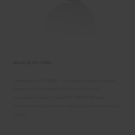
Muse iQ ΙTC i2000
Starkey Muse iQ ITC i2000 – 20-κάναλο ασύρματο ακουστικό
βαρηκοΐας ITC με μπαταρία 312, την τεχνολογία της
πλατφόρμας Synergy, το Acuity OS2, 900 MHz Wireless
Technology, κατάλληλο καί για εμβοές, με δυνατότητα επιλογής
telecoil