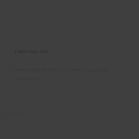
T Moxi Kiss 800
T Moxi Kiss 800, 20κάναλο με 7 αυτόματα προγράμματα
περιβάλλοντος
Σύγκριση