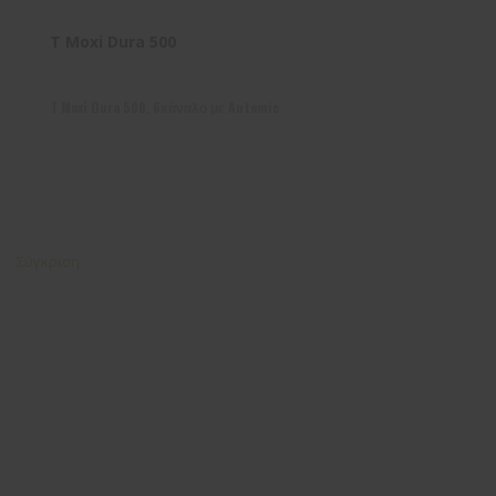
T Moxi Dura 500
T Moxi Dura 500, 6κάναλο με Automic
Σύγκριση