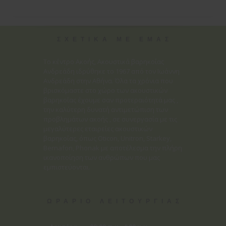
ΣΧΕΤΙΚΑ ΜΕ ΕΜΑΣ
Το κέντρο Ακοής, Ακουστικά βαρηκοΐας
Ανδρεάδη ιδρύθηκε το 1967 από τον Ιωάννη
Ανδρεάδη στην Αθήνα. Όλα τα χρόνια που
βρισκόμαστε στο χώρο των ακουστικών
βαρηκοΐας έχουμε σαν προτεραιότητά μας ,
την καλύτερη δυνατή αντιμετώπιση των
προβλημάτων ακοής , σε συνεργασία με τις
μεγαλύτερες εταιρείες ακουστικών
βαρηκοΐας, όπως Oticon, Unitron, Starkey,
Bernafon, Phonak με αποτέλεσμα την πλήρη
ικανοποίηση των ανθρώπων που μας
εμπιστεύονται.
ΩΡΑΡΙΟ ΛΕΙΤΟΥΡΓΙΑΣ