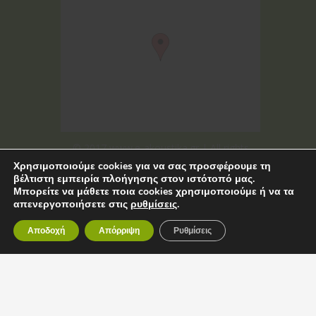
© 2017 www.e-akoustika.gr | All rights
Χρησιμοποιούμε cookies για να σας προσφέρουμε τη
reserved
βέλτιστη εμπειρία πλοήγησης στον ιστότοπό μας.
Μπορείτε να μάθετε ποια cookies χρησιμοποιούμε ή να τα
απενεργοποιήσετε στις
ρυθμίσεις
.
Αποδοχή
Απόρριψη
Ρυθμίσεις
©