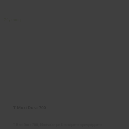
Σύγκριση
T Moxi Dura 700
T Moxi Dura 700, 16κάναλο με 6 αυτόματα προγράμματα