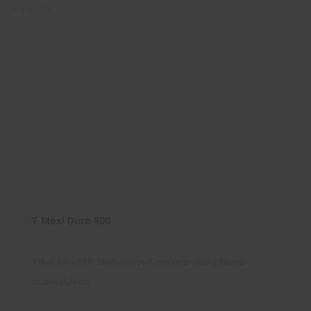
Σύγκριση
T Moxi Dura 800
T Moxi Dura 800, 20κάναλο με 7 αυτόματα προγράμματα
περιβάλλοντος