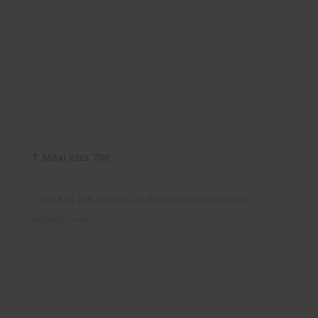
T Moxi Kiss 700
T Moxi Kiss 700, 16κάναλο με 6 αυτόματα προγράμματα
περιβάλλοντος
Σύγκριση