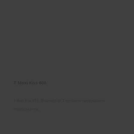
T Moxi Kiss 600
T Moxi Kiss 600, 10κάναλο με 3 αυτόματα προγράμματα
περιβάλλοντος