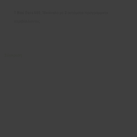
T Moxi Dura 600, 10κάναλο με 3 αυτόματα προγράμματα
περιβάλλοντος
Σύγκριση