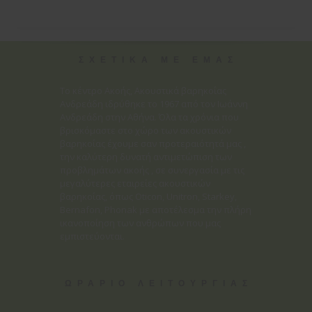
ΣΧΕΤΙΚΑ ΜΕ ΕΜΑΣ
Το κέντρο Ακοής, Ακουστικά βαρηκοΐας
Ανδρεάδη ιδρύθηκε το 1967 από τον Ιωάννη
Ανδρεάδη στην Αθήνα. Όλα τα χρόνια που
βρισκόμαστε στο χώρο των ακουστικών
βαρηκοΐας έχουμε σαν προτεραιότητά μας ,
την καλύτερη δυνατή αντιμετώπιση των
προβλημάτων ακοής , σε συνεργασία με τις
μεγαλύτερες εταιρείες ακουστικών
βαρηκοΐας, όπως Oticon, Unitron, Starkey,
Bernafon, Phonak με αποτέλεσμα την πλήρη
ικανοποίηση των ανθρώπων που μας
εμπιστεύονται.
ΩΡΑΡΙΟ ΛΕΙΤΟΥΡΓΙΑΣ