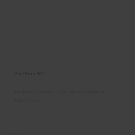
Moxi Dura 800
Moxi Dura 800, 20κάναλο με 6 αυτόματα προγράμματα
περιβάλλοντος
Σύγκριση