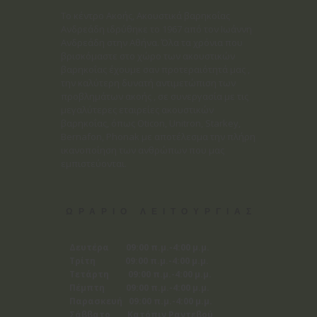
Το κέντρο Ακοής, Ακουστικά βαρηκοΐας
Ανδρεάδη ιδρύθηκε το 1967 από τον Ιωάννη
Ανδρεάδη στην Αθήνα. Όλα τα χρόνια που
βρισκόμαστε στο χώρο των ακουστικών
βαρηκοΐας έχουμε σαν προτεραιότητά μας ,
την καλύτερη δυνατή αντιμετώπιση των
προβλημάτων ακοής , σε συνεργασία με τις
μεγαλύτερες εταιρείες ακουστικών
βαρηκοΐας, όπως Oticon, Unitron, Starkey,
Bernafon, Phonak με αποτέλεσμα την πλήρη
ικανοποίηση των ανθρώπων που μας
εμπιστεύονται.
ΩΡΑΡΙΟ ΛΕΙΤΟΥΡΓΙΑΣ
Δευτέρα 09:00 π.μ.-4:00 μ.μ.
Τρίτη 09:00 π.μ.-4:00 μ.μ.
Τετάρτη 09:00 π.μ.-4:00 μ.μ.
Πέμπτη 09:00 π.μ.-4:00 μ.μ.
Παρασκευή 09:00 π.μ.-4:00 μ.μ.
Σάββατο Κατόπιν Ραντεβού