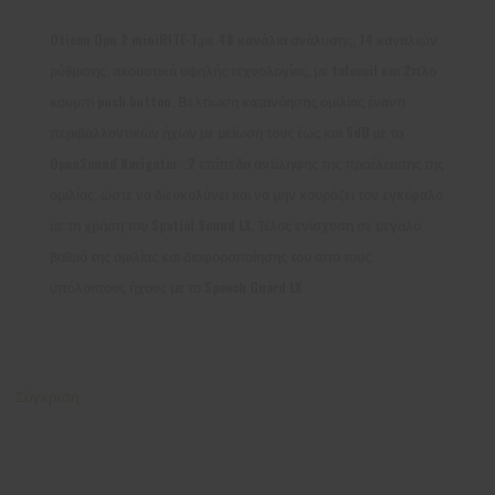
Oticon Opn 2 miniRITE-T,με 48 κανάλια ανάλυσης, 14 καναλιών
ρύθμισης, ακουστικά υψηλής τεχνολογίας, με telecoil και 2πλο
κουμπί push button. Βελτίωση κατανόησης ομιλίας έναντι
περιβαλλοντικών ήχων με μείωση τους έως και 5dB με το
OpenSound Navigator . 2 επίπεδα αντίληψης της προέλευσης της
ομιλίας, ώστε να διευκολύνει και να μην κουράζει τον εγκέφαλο
με τη χρήση του Spatial Sound LX. Τέλος ενίσχυση σε μεγάλο
βαθμό της ομιλίας και διαφοροποίησης του απο τους
υπόλοιπους ήχους με το Speech Guard LX
Σύγκριση