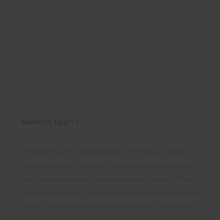
MiniRITE Opn™ 1
Oticon Opn 1, με 64 κανάλια ανάλυσης, 16 καναλιών ρύθμισης,
ακουστικά υψηλής τεχνολογίας. Βελτίωση κατανόησης ομιλίας
έναντι περιβαλλοντικών ήχων με μείωση τους έως και 9dB με το
OpenSound Navigator . 4 επίπεδα αντίληψης της προέλευσης της
ομιλίας, ώστε να διευκολύνει και να μην κουράζει τον εγκέφαλο
με τη χρήση του Spatial Sound LX. Τέλος ενίσχυση στο μέγιστο