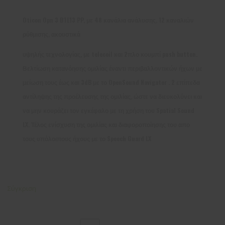
Oticon Opn 3 BTE13 PP, με 48 κανάλια ανάλυσης, 12 καναλιών
ρύθμισης, ακουστικά
υψηλής τεχνολογίας, με telecoil και 2πλο κουμπί push button.
Βελτίωση κατανόησης ομιλίας έναντι περιβαλλοντικών ήχων με
μείωση τους έως και 3dB με το OpenSound Navigator . 2 επίπεδα
αντίληψης της προέλευσης της ομιλίας, ώστε να διευκολύνει και
να μην κουράζει τον εγκέφαλο με τη χρήση του Spatial Sound
LX. Τέλος ενίσχυση της ομιλίας και διαφοροποίησης του απο
τους υπόλοιπους ήχους με το Speech Guard LX
Σύγκριση