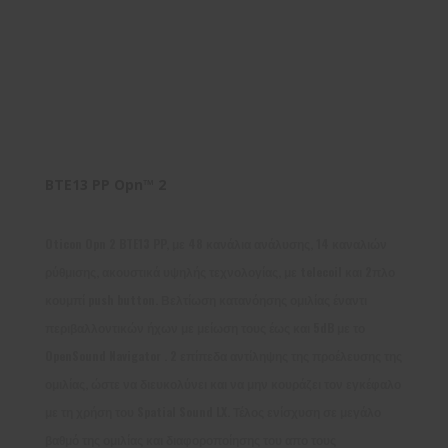
BTE13 PP Opn™ 2
Oticon Opn 2 BTE13 PP, με 48 κανάλια ανάλυσης, 14 καναλιών
ρύθμισης, ακουστικά υψηλής τεχνολογίας, με telecoil και 2πλο
κουμπί push button. Βελτίωση κατανόησης ομιλίας έναντι
περιβαλλοντικών ήχων με μείωση τους έως και 5dB με το
OpenSound Navigator . 2 επίπεδα αντίληψης της προέλευσης της
ομιλίας, ώστε να διευκολύνει και να μην κουράζει τον εγκέφαλο
με τη χρήση του Spatial Sound LX. Τέλος ενίσχυση σε μεγάλο
βαθμό της ομιλίας και διαφοροποίησης του απο τους