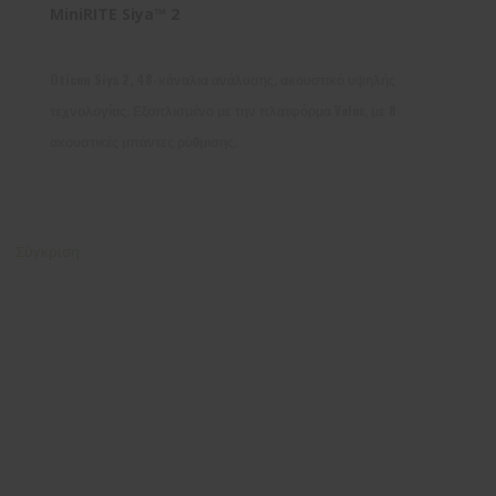
MiniRITE Siya™ 2
Oticon Siya 2, 48-κάναλια ανάλυσης, ακουστικό υψηλής
τεχνολογίας. Εξοπλισμένο με την πλατφόρμα Velox, με 8
ακουστικές μπάντες ρύθμισης.
Σύγκριση