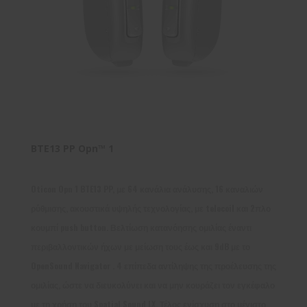
BTE13 PP Opn™ 1
Oticon Opn 1 BTE13 PP, με 64 κανάλια ανάλυσης, 16 καναλιών
ρύθμισης, ακουστικά υψηλής τεχνολογίας, με telecoil και 2πλο
κουμπί push button. Βελτίωση κατανόησης ομιλίας έναντι
περιβαλλοντικών ήχων με μείωση τους έως και 9dB με το
OpenSound Navigator . 4 επίπεδα αντίληψης της προέλευσης της
ομιλίας, ώστε να διευκολύνει και να μην κουράζει τον εγκέφαλο
με τη χρήση του Spatial Sound LX. Τέλος ενίσχυση στο μέγιστο