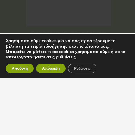
© 2017 www.e-akoustika.gr | All rights
reserved
Χρησιμοποιούμε cookies για να σας προσφέρουμε τη
βέλτιστη εμπειρία πλοήγησης στον ιστότοπό μας.
Μπορείτε να μάθετε ποια cookies χρησιμοποιούμε ή να τα
απενεργοποιήσετε στις
ρυθμίσεις
.
Αποδοχή
Απόρριψη
Ρυθμίσεις
©
2017
www.e-
akoustika.gr