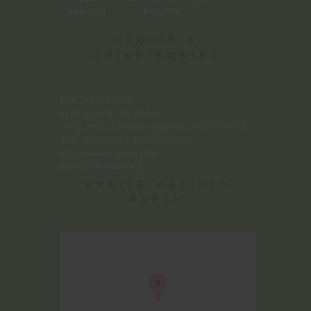
Κυριακή Κλειστά
ΣΤΟΙΧΕΙΑ
ΕΠΙΚΟΙΝΩΝΙΑΣ
Tηλ. 210 330 3818
Ακαδημίας 91-93, Αθήνα
(100μ. απο στάση λεωφορείου: ΠΛ.ΚΑΝΙΓΓΟΣ
400μ. απο μετρό: ΣΤ. ΟΜΟΝΟΙΑ)
eakoustika@gmail.com
info@e-akoustika.gr
ΒΡΕΙΤΕ ΜΑΣ ΣΤΟ
ΧΑΡΤΗ