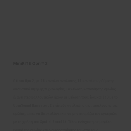
MiniRITE Opn™ 2
Oticon Opn 2, με 48 κανάλια ανάλυσης, 14 καναλιών ρύθμισης,
ακουστικά υψηλής τεχνολογίας. Βελτίωση κατανόησης ομιλίας
έναντι περιβαλλοντικών ήχων με μείωση τους έως και 5dB με το
OpenSound Navigator . 2 επίπεδα αντίληψης της προέλευσης της
ομιλίας, ώστε να διευκολύνει και να μην κουράζει τον εγκέφαλο
με τη χρήση του Spatial Sound LX. Τέλος ενίσχυση σε μεγάλο
βαθμό της ομιλίας και διαφοροποίησης του απο τους