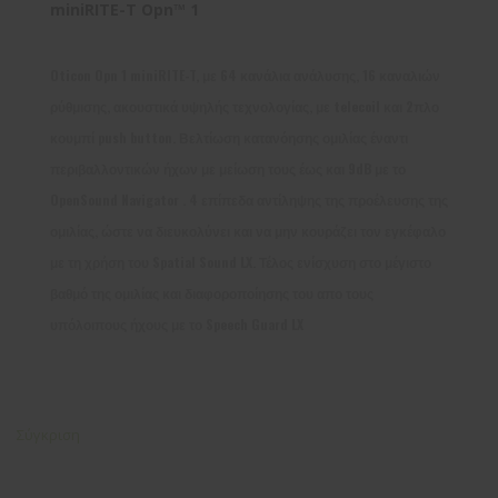
miniRITE-T Opn™ 1
Oticon Opn 1 miniRITE-T, με 64 κανάλια ανάλυσης, 16 καναλιών
ρύθμισης, ακουστικά υψηλής τεχνολογίας, με telecoil και 2πλο
κουμπί push button. Βελτίωση κατανόησης ομιλίας έναντι
περιβαλλοντικών ήχων με μείωση τους έως και 9dB με το
OpenSound Navigator . 4 επίπεδα αντίληψης της προέλευσης της
ομιλίας, ώστε να διευκολύνει και να μην κουράζει τον εγκέφαλο
με τη χρήση του Spatial Sound LX. Τέλος ενίσχυση στο μέγιστο
βαθμό της ομιλίας και διαφοροποίησης του απο τους
υπόλοιπους ήχους με το Speech Guard LX
Σύγκριση