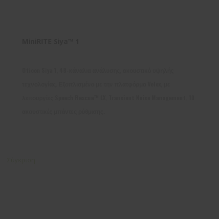
MiniRITE Siya™ 1
Oticon Siya 1, 48-κάναλια ανάλυσης, ακουστικό υψηλής
τεχνολογίας. Εξοπλισμένο με την πλατφόρμα Velox, με
λειτουργίες Speech Rescue™ LX, Transient Noise Management, 10
ακουστικές μπάντες ρύθμισης.
Σύγκριση