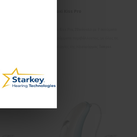
T Moxi Kiss Pro
tomic
T Moxi Kiss Pro, 20κάναλο με 7 αυτόματα
προγράμματα περιβάλλοντος, με όλες τις
τεχνολογίες της πλατφόρμας Tempus
Σύγκριση