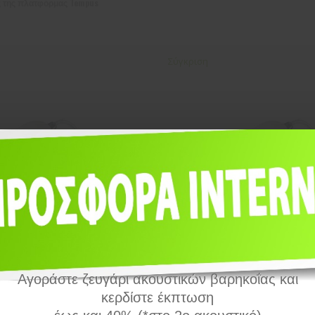
ς της πλατφόρμας Tempus
Σύγκριση
Αγοράστε ζευγάρι ακουστικών βαρηκοΐας και
κερδίστε έκπτωση