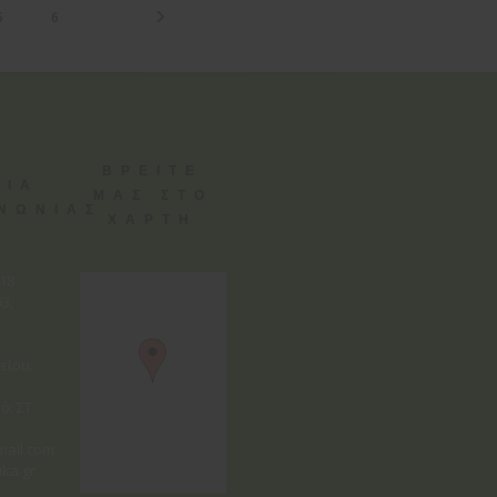
5
6
ΒΡΕΙΤΕ
ΕΙΑ
ΜΑΣ ΣΤΟ
ΙΝΩΝΙΑΣ
ΧΑΡΤΗ
818
3,
είου:
ό: ΣΤ.
mail.com
ika.gr