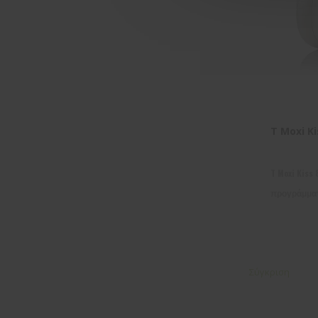
T Moxi Ki
T Moxi Kiss
προγράμματ
Σύγκριση