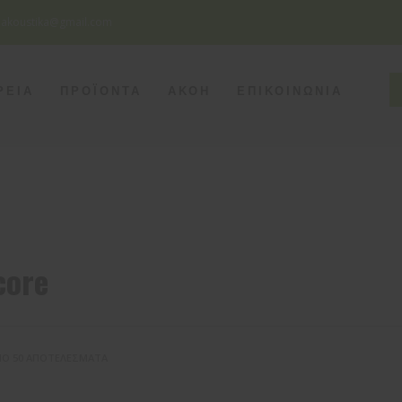
eakoustika@gmail.com
SEATTLE
ΡΕΙΑ
ΠΡΟΪΟΝΤΑ
ΑΚΟΗ
ΕΠΙΚΟΙΝΩΝΙΑ
Monday - Friday
8pm - 5am
Saturday
8pm - 2am
Sunday
Closed
core
ΠΌ 50 ΑΠΟΤΕΛΈΣΜΑΤΑ