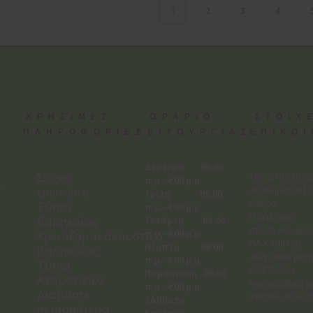
2
3
4
1
ΧΡΗΣΙΜΕΣ
ΩΡΑΡΙΟ
ΣΤΟΙΧ
ΠΛΗΡΟΦΟΡΙΕΣ
ΛΕΙΤΟΥΡΓΙΑΣ
ΕΠΙΚΟ
Δευτέρα 09:00
Συχνές
Tηλ. 210 330 3
π.μ.-4:00 μ.μ.
ς
ερωτήσεις
Ακαδημίας 91-9
Τρίτη 09:00
Αθήνα
Τύποι
π.μ.-4:00 μ.μ.
(100μ. απο
Βαρηκοΐας
Τετάρτη 09:00
στάση λεωφορ
Χρειάζομαι ακουστικό
π.μ.-4:00 μ.μ.
ΠΛ.ΚΑΝΙΓΓΟΣ
Πέμπτη 09:00
βαρηκοΐας;
400μ. απο μετρ
π.μ.-4:00 μ.μ.
Τύποι
ΟΜΟΝΟΙΑ)
Παρασκευή 09:00
Ακουστικών
eakoustika@g
π.μ.-4:00 μ.μ.
Διαβάστε
info@e-akoust
Σάββατο
περισσότερα