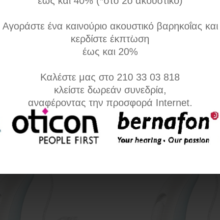
έως και 40% (*στο 2ο ακουστικό)
ura 600
T Moxi Dura 500
Αγοράστε ένα καινούριο ακουστικό βαρηκοΐας και
κερδίστε έκπτωση
 600, 10κάναλο με 3 αυτόματα
T Moxi Dura 500, 6κάναλο με Au
έως και 20%
α περιβάλλοντος
Καλέστε μας στο 210 33 03 818
κλείστε δωρεάν συνεδρία,
αναφέροντας την προσφορά Internet.
Σύγκριση