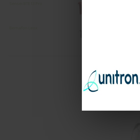
Sensei ΒΤΕ13 Pro
T Moxi D
Bernafon Leox
T Moxi Dura
προγράμματ
Σύγκριση