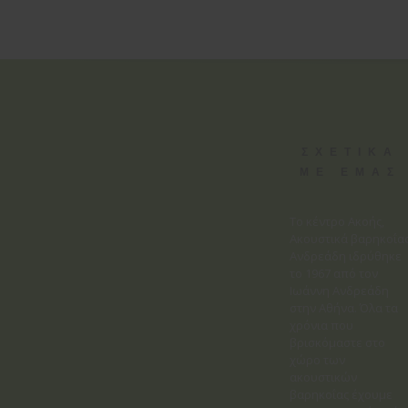
ΣΧΕΤΙΚΑ
ΜΕ ΕΜΑΣ
Το κέντρο Ακοής,
Ακουστικά βαρηκοΐα
Ανδρεάδη ιδρύθηκε
το 1967 από τον
Ιωάννη Ανδρεάδη
στην Αθήνα. Όλα τα
χρόνια που
βρισκόμαστε στο
χώρο των
ακουστικών
βαρηκοΐας έχουμε