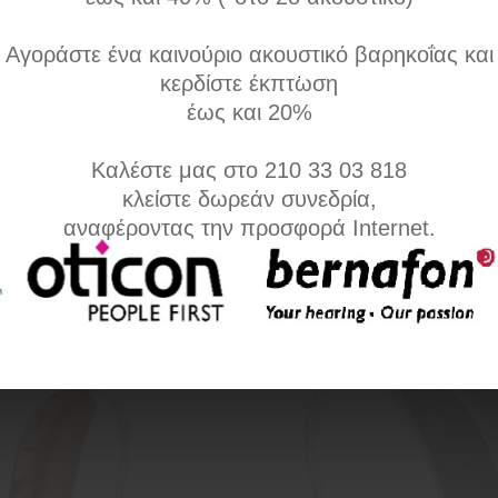
t R 700
T Moxi Fit 700
Αγοράστε ένα καινούριο ακουστικό βαρηκοΐας και
κερδίστε έκπτωση
R 700, επαναφορτιζόμενο
T Moxi Fit 700, 16κάναλο με 6 α
έως και 20%
ε 6 αυτόματα προγράμματα
προγράμματα περιβάλλοντος
τος
Καλέστε μας στο 210 33 03 818
κλείστε δωρεάν συνεδρία,
αναφέροντας την προσφορά Internet.
Σύγκριση