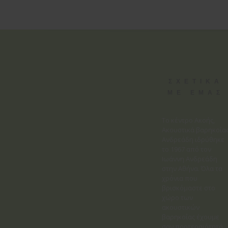
ΣΧΕΤΙΚΑ
ΜΕ ΕΜΑΣ
Το κέντρο Ακοής,
Ακουστικά βαρηκοΐα
Ανδρεάδη ιδρύθηκε
το 1967 από τον
Ιωάννη Ανδρεάδη
στην Αθήνα. Όλα τα
χρόνια που
βρισκόμαστε στο
χώρο των
ακουστικών
βαρηκοΐας έχουμε
σαν προτεραιότητά