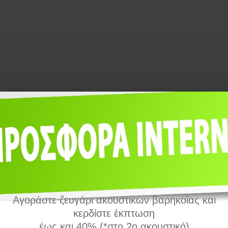
Σύγκριση
Αγοράστε ζευγάρι ακουστικών βαρηκοΐας και
κερδίστε έκπτωση
έως και 40% (*στο 2ο ακουστικό)