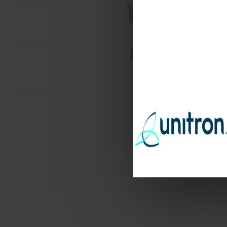
Sensei ΒΤΕ13 Pro
T Moxi Fi
Bernafon Leox
T Moxi Fit 
16κάναλο μ
περιβάλλον
Σύγκριση