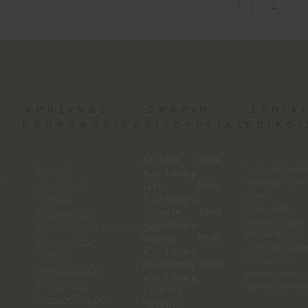
2
1
ΧΡΗΣΙΜΕΣ
ΩΡΑΡΙΟ
ΣΤΟΙΧ
ΠΛΗΡΟΦΟΡΙΕΣ
ΛΕΙΤΟΥΡΓΙΑΣ
ΕΠΙΚΟ
Δευτέρα 09:00
Συχνές
Tηλ. 210 330 3
π.μ.-4:00 μ.μ.
ς
ερωτήσεις
Ακαδημίας 91-9
Τρίτη 09:00
Αθήνα
Τύποι
π.μ.-4:00 μ.μ.
(100μ. απο
Βαρηκοΐας
Τετάρτη 09:00
στάση λεωφορ
Χρειάζομαι ακουστικό
π.μ.-4:00 μ.μ.
ΠΛ.ΚΑΝΙΓΓΟΣ
Πέμπτη 09:00
βαρηκοΐας;
400μ. απο μετρ
π.μ.-4:00 μ.μ.
Τύποι
ΟΜΟΝΟΙΑ)
Παρασκευή 09:00
Ακουστικών
eakoustika@g
π.μ.-4:00 μ.μ.
Διαβάστε
info@e-akoust
Σάββατο
περισσότερα
Κατόπιν