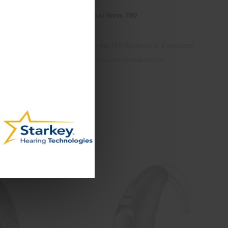
T Moxi Now 700
υτόματα
T Moxi Now 700, 16κάναλο με 6 αυτόματα
προγράμματα περιβάλλοντος
Σύγκριση