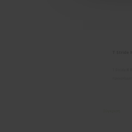
T Stride 
T Stride M 
προγράμματ
Σύγκριση