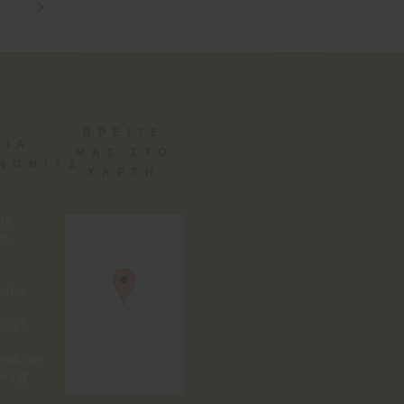
ΒΡΕΙΤΕ
ΕΙΑ
ΜΑΣ ΣΤΟ
ΙΝΩΝΙΑΣ
ΧΑΡΤΗ
818
3,
είου:
ό: ΣΤ.
mail.com
ika.gr