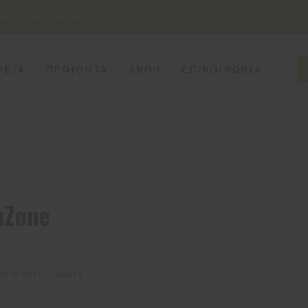
eakoustika@gmail.com
SEATTLE
ΡΕΙΑ
ΠΡΟΪΟΝΤΑ
ΑΚΟΗ
ΕΠΙΚΟΙΝΩΝΙΑ
Monday - Friday
8pm - 5am
Saturday
8pm - 2am
Sunday
Closed
hZone
ΠΌ 10 ΑΠΟΤΕΛΈΣΜΑΤΑ