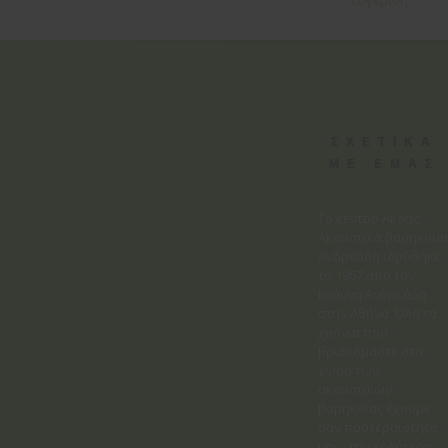
ΣΧΕΤΙΚΑ
ΜΕ ΕΜΑΣ
Το κέντρο Ακοής,
Ακουστικά βαρηκοΐα
Ανδρεάδη ιδρύθηκε
το 1967 από τον
Ιωάννη Ανδρεάδη
στην Αθήνα. Όλα τα
χρόνια που
βρισκόμαστε στο
χώρο των
ακουστικών
βαρηκοΐας έχουμε
σαν προτεραιότητά
μας , την καλύτερη