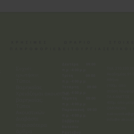
ΧΡΗΣΙΜΕΣ
ΩΡΑΡΙΟ
ΣΤΟΙΧ
ΠΛΗΡΟΦΟΡΙΕΣ
ΛΕΙΤΟΥΡΓΙΑΣ
ΕΠΙΚΟ
Δευτέρα 09:00
Συχνές
Tηλ. 210 330 3
π.μ.-4:00 μ.μ.
ς
ερωτήσεις
Ακαδημίας 91-9
Τρίτη 09:00
Αθήνα
Τύποι
π.μ.-4:00 μ.μ.
(100μ. απο
Βαρηκοΐας
Τετάρτη 09:00
στάση λεωφορ
Χρειάζομαι ακουστικό
π.μ.-4:00 μ.μ.
ΠΛ.ΚΑΝΙΓΓΟΣ
Πέμπτη 09:00
βαρηκοΐας;
400μ. απο μετρ
π.μ.-4:00 μ.μ.
Τύποι
ΟΜΟΝΟΙΑ)
Παρασκευή 09:00
Ακουστικών
eakoustika@g
π.μ.-4:00 μ.μ.
Διαβάστε
info@e-akoust
Σάββατο
περισσότερα
Κατόπιν
άρθρα
Ραντεβού