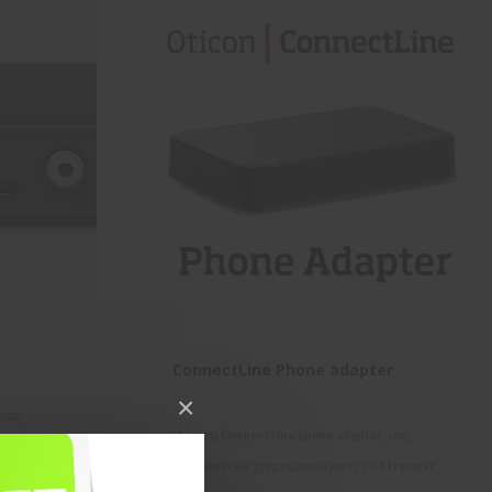
ConnectLine Phone adapter
×
 σας
Η λύση ConnectLine phone adapter, σας
όραση στην
επιτρέπει να χρησιμοποιήσετε το Streamer
έσω