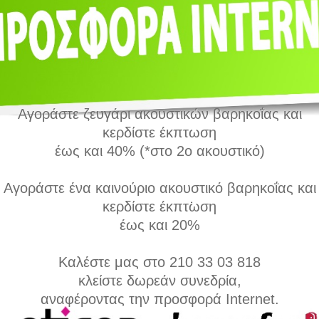
Streamer Pro) , ενώ η υπόλοιπη
να τη διατηρήσει σε χαμηλότερα
ανεξάρτητα από εσάς.
Αγοράστε ζευγάρι ακουστικών βαρηκοΐας και
Σύγκριση
κερδίστε έκπτωση
έως και 40% (*στο 2ο ακουστικό)
Αγοράστε ένα καινούριο ακουστικό βαρηκοΐας και
κερδίστε έκπτωση
έως και 20%
Καλέστε μας στο 210 33 03 818
κλείστε δωρεάν συνεδρία,
αναφέροντας την προσφορά Internet.