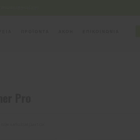
eakoustika@gmail.com
SEATTLE
ΡΕΙΑ
ΠΡΟΪΟΝΤΑ
ΑΚΟΗ
ΕΠΙΚΟΙΝΩΝΙΑ
Monday - Friday
8pm - 5am
Saturday
8pm - 2am
Sunday
Closed
mer Pro
 ΤΩΝ 4 ΑΠΟΤΕΛΕΣΜΆΤΩΝ