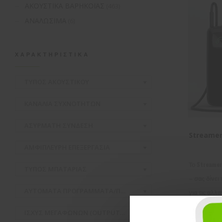
ΑΚΟΥΣΤΙΚΑ ΒΑΡΗΚΟΪΑΣ
(463)
ΑΝΑΛΩΣΙΜΑ
(6)
ΧΑΡΑΚΤΗΡΙΣΤΙΚΆ
ΤΥΠΟΣ ΑΚΟΥΣΤΙΚΟΥ
ΚΑΝΑΛΙΑ ΣΥΧΝΟΤΗΤΩΝ
ΑΣΥΡΜΑΤH ΣΥΝΔΕΣΗ
Streamer
ΑΜΦΙΠΛΕΥΡΗ ΕΠΕΞΕΡΓΑΣΙΑ
Το Streamer
ΤΥΠΟΣ ΜΠΑΤΑΡΙΑΣ
– σας δίνει
ΑΥΤΟΜΑΤΑ ΠΡΟΓΡΑΜΜΑΤΑ/ΠΕΡΙΒΑΛΛΟΝΤΑ
για τις αλλ
την πηγή ή
ΙΣΧΥΣ ΜΕΓΑΦΩΝΩΝ (OUTPUT/GAIN)
ψυχαγωγία 