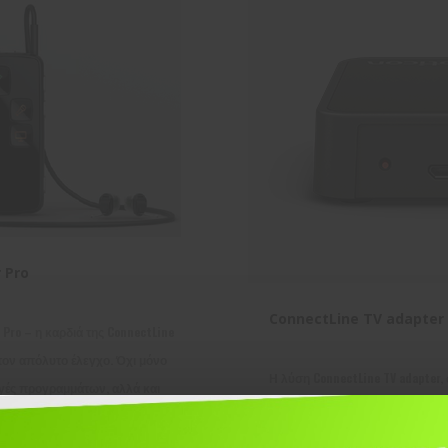
 Pro
ConnectLine TV adapter
 Pro – η καρδιά της ConnectLine
 τον απόλυτο έλεγχο. Όχι μόνο
Η λύση ConnectLine TV adapter,
αγές προγραμμάτων, αλλά και
επιτρέπει να απολαύσετε τηλε
χου με βάση πληροφορίες,
ένταση που εσείς επιθυμείτε (μ
και επικοινωνία.