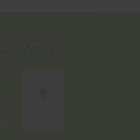
ΒΡΕΙΤΕ
ΕΙΑ
ΜΑΣ ΣΤΟ
ΙΝΩΝΙΑΣ
ΧΑΡΤΗ
818
3,
είου:
ό: ΣΤ.
mail.com
ika.gr