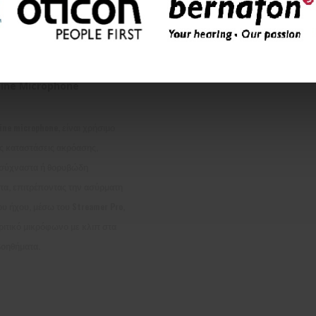
ine Microphone
ine microphone, είναι χρήσιμο
ς καταστάσεις ακρόασης,
σύχναστα ή θορυβώδη
τα, επιτρέποντας την ασύρματη
υ ήχου, μέσω του Streamer Pro,
ριτικό μικρόφωνο με κλιπ στα
βοηθήματα.