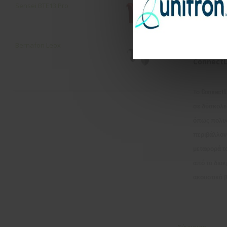
Sensei ΒΤΕ13 Pro
Bernafon Leox
ConnectL
Το ConnectL
σε δύσκολε
όπως πολυ
περιβάλλον
μεταφορά το
από το διακ
ακουστικά 
Σύγκριση