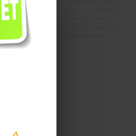
Pro, για ασύρματη μεταφορά του ήχου του
 οικογένεια,
σταθερού σας τηλεφώνου, στα ακουστικά
 επίπεδα,
βοηθήματα, καθιστώντας τα hands free.
Το Streamer Pro, το οποίο φοράτε γύρω απο
το λαιμό σας, διαθέτει μικρώφονο
Σύγκριση