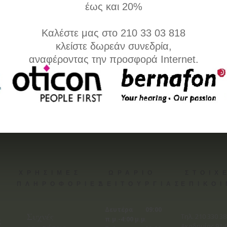
έως και 20%
Καλέστε μας στο 210 33 03 818
κλείστε δωρεάν συνεδρία,
αναφέροντας την προσφορά Internet.
ΧΡΗΣΙΜΕΣ
ΩΡΑΡΙΟ
ΣΤΟΙΧ
ΠΛΗΡΟΦΟΡΙΕΣ
ΛΕΙΤΟΥΡΓΙΑΣ
ΕΠΙΚΟ
Δευτέρα 09:00
Συχνές
Tηλ. 210 330 3
π.μ.-4:00 μ.μ.
ς
Ακαδημίας 91-9