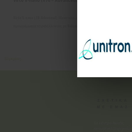
Virto V-nano (V70 – Advanced)
Virto V-nano (70-Advanced) 16κάναλο, με 4 αυτόματα
προγράμματα περιβάλλοντος με Volume control
Σύγκριση
ΣΧΕΤΙΚΑ
ΜΕ ΕΜΑΣ
Το κέντρο Ακοής,
Ακουστικά βαρηκοΐα