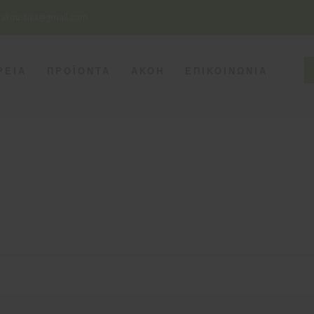
eakoustika@gmail.com
SEATTLE
ΡΕΙΑ
ΠΡΟΪΟΝΤΑ
ΑΚΟΗ
ΕΠΙΚΟΙΝΩΝΙΑ
Monday - Friday
8pm - 5am
Saturday
8pm - 2am
Sunday
Closed