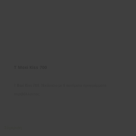
T Moxi Kiss 700
T Moxi Kiss 700, 16κάναλο με 6 αυτόματα προγράμματα
περιβάλλοντος
Σύγκριση