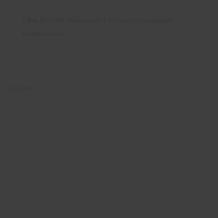
T Moxi Dura 600, 10κάναλο με 3 αυτόματα προγράμματα
περιβάλλοντος
Σύγκριση