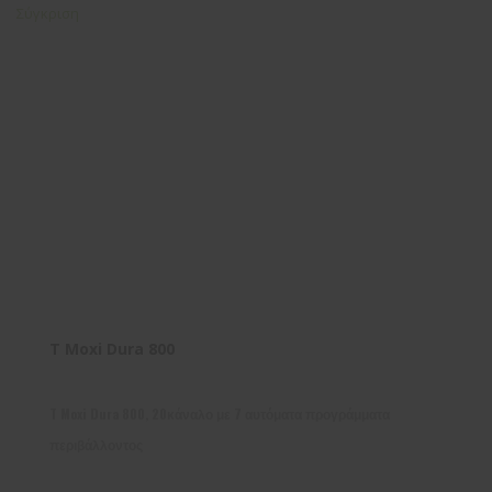
Σύγκριση
T Moxi Dura 800
T Moxi Dura 800, 20κάναλο με 7 αυτόματα προγράμματα
περιβάλλοντος