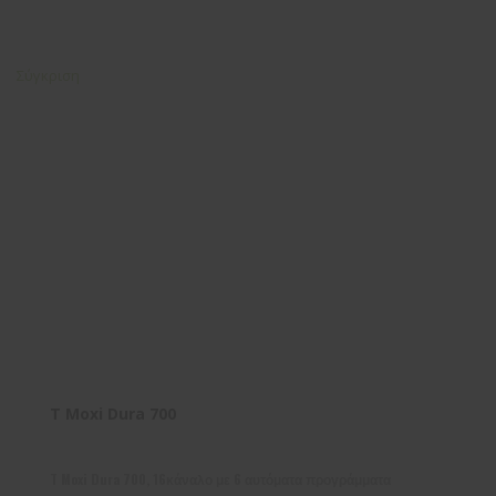
Σύγκριση
T Moxi Dura 700
T Moxi Dura 700, 16κάναλο με 6 αυτόματα προγράμματα