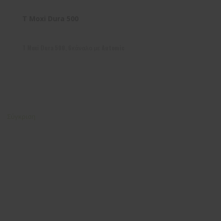
T Moxi Dura 500
T Moxi Dura 500, 6κάναλο με Automic
Σύγκριση