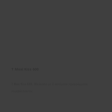
T Moxi Kiss 600
T Moxi Kiss 600, 10κάναλο με 3 αυτόματα προγράμματα
περιβάλλοντος