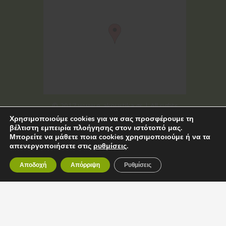
© 2017 www.e-akoustika.gr | All rights
Χρησιμοποιούμε cookies για να σας προσφέρουμε τη
reserved
βέλτιστη εμπειρία πλοήγησης στον ιστότοπό μας.
Μπορείτε να μάθετε ποια cookies χρησιμοποιούμε ή να τα
απενεργοποιήσετε στις
ρυθμίσεις
.
Αποδοχή
Απόρριψη
Ρυθμίσεις
©