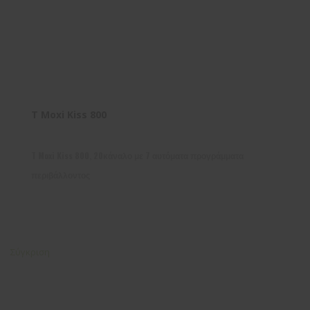
T Moxi Kiss 800
T Moxi Kiss 800, 20κάναλο με 7 αυτόματα προγράμματα
περιβάλλοντος
Σύγκριση