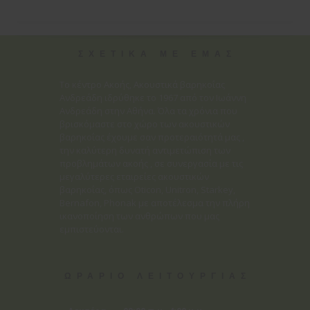
ΣΧΕΤΙΚΑ ΜΕ ΕΜΑΣ
Το κέντρο Ακοής, Ακουστικά βαρηκοΐας
Ανδρεάδη ιδρύθηκε το 1967 από τον Ιωάννη
Ανδρεάδη στην Αθήνα. Όλα τα χρόνια που
βρισκόμαστε στο χώρο των ακουστικών
βαρηκοΐας έχουμε σαν προτεραιότητά μας ,
την καλύτερη δυνατή αντιμετώπιση των
προβλημάτων ακοής , σε συνεργασία με τις
μεγαλύτερες εταιρείες ακουστικών
βαρηκοΐας, όπως Oticon, Unitron, Starkey,
Bernafon, Phonak με αποτέλεσμα την πλήρη
ικανοποίηση των ανθρώπων που μας
εμπιστεύονται.
ΩΡΑΡΙΟ ΛΕΙΤΟΥΡΓΙΑΣ