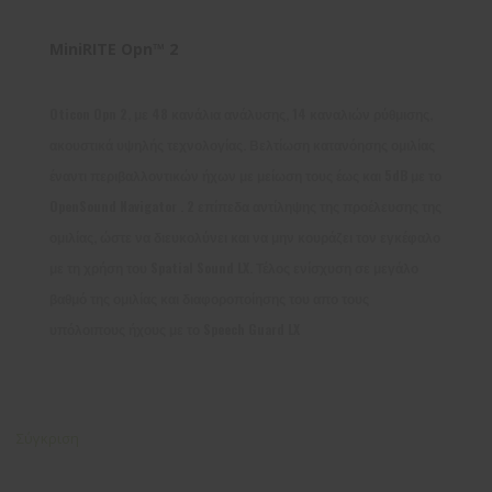
MiniRITE Opn™ 2
Oticon Opn 2, με 48 κανάλια ανάλυσης, 14 καναλιών ρύθμισης,
ακουστικά υψηλής τεχνολογίας. Βελτίωση κατανόησης ομιλίας
έναντι περιβαλλοντικών ήχων με μείωση τους έως και 5dB με το
OpenSound Navigator . 2 επίπεδα αντίληψης της προέλευσης της
ομιλίας, ώστε να διευκολύνει και να μην κουράζει τον εγκέφαλο
με τη χρήση του Spatial Sound LX. Τέλος ενίσχυση σε μεγάλο
βαθμό της ομιλίας και διαφοροποίησης του απο τους
υπόλοιπους ήχους με το Speech Guard LX
Σύγκριση