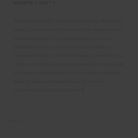
miniRITE-T Opn™ 1
Oticon Opn 1 miniRITE-T, με 64 κανάλια ανάλυσης, 16 καναλιών
ρύθμισης, ακουστικά υψηλής τεχνολογίας, με telecoil και 2πλο
κουμπί push button. Βελτίωση κατανόησης ομιλίας έναντι
περιβαλλοντικών ήχων με μείωση τους έως και 9dB με το
OpenSound Navigator . 4 επίπεδα αντίληψης της προέλευσης της
ομιλίας, ώστε να διευκολύνει και να μην κουράζει τον εγκέφαλο
με τη χρήση του Spatial Sound LX. Τέλος ενίσχυση στο μέγιστο
βαθμό της ομιλίας και διαφοροποίησης του απο τους
υπόλοιπους ήχους με το Speech Guard LX
Σύγκριση