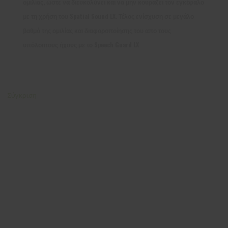
ομιλίας, ώστε να διευκολύνει και να μην κουράζει τον εγκέφαλο
με τη χρήση του Spatial Sound LX. Τέλος ενίσχυση σε μεγάλο
βαθμό της ομιλίας και διαφοροποίησης του απο τους
υπόλοιπους ήχους με το Speech Guard LX
Σύγκριση