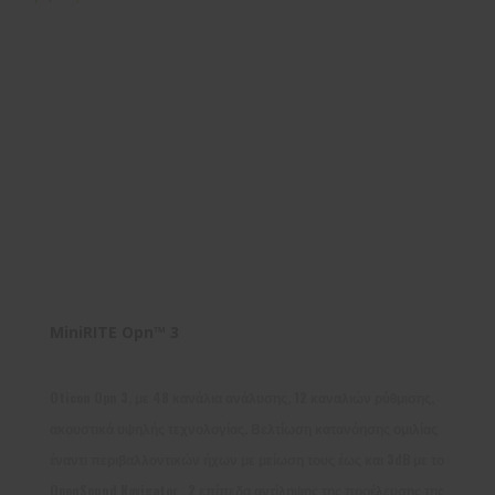
MiniRITE Opn™ 3
Oticon Opn 3, με 48 κανάλια ανάλυσης, 12 καναλιών ρύθμισης,
ακουστικά υψηλής τεχνολογίας. Βελτίωση κατανόησης ομιλίας
έναντι περιβαλλοντικών ήχων με μείωση τους έως και 3dB με το
OpenSound Navigator . 2 επίπεδα αντίληψης της προέλευσης της