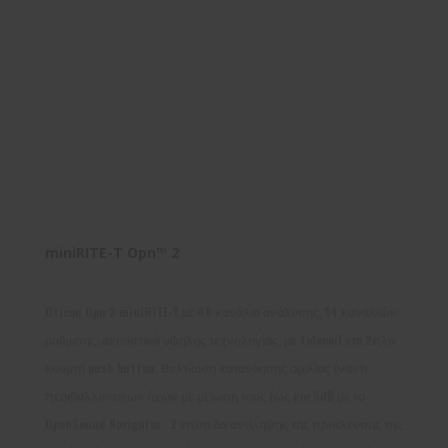
miniRITE-T Opn™ 2
Oticon Opn 2 miniRITE-T,με 48 κανάλια ανάλυσης, 14 καναλιών
ρύθμισης, ακουστικά υψηλής τεχνολογίας, με telecoil και 2πλο
κουμπί push button. Βελτίωση κατανόησης ομιλίας έναντι
περιβαλλοντικών ήχων με μείωση τους έως και 5dB με το
OpenSound Navigator . 2 επίπεδα αντίληψης της προέλευσης της