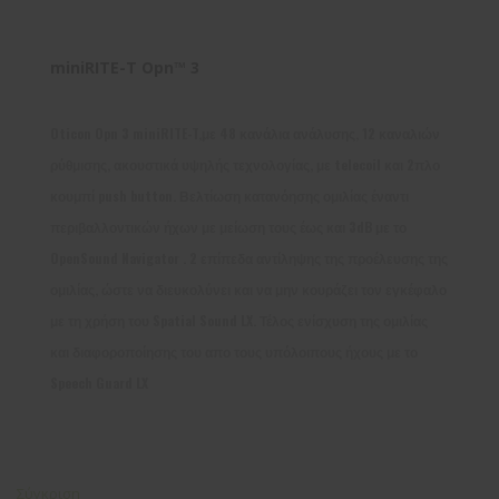
miniRITE-T Opn™ 3
Oticon Opn 3 miniRITE-T,με 48 κανάλια ανάλυσης, 12 καναλιών
ρύθμισης, ακουστικά υψηλής τεχνολογίας, με telecoil και 2πλο
κουμπί push button. Βελτίωση κατανόησης ομιλίας έναντι
περιβαλλοντικών ήχων με μείωση τους έως και 3dB με το
OpenSound Navigator . 2 επίπεδα αντίληψης της προέλευσης της
ομιλίας, ώστε να διευκολύνει και να μην κουράζει τον εγκέφαλο
με τη χρήση του Spatial Sound LX. Τέλος ενίσχυση της ομιλίας
και διαφοροποίησης του απο τους υπόλοιπους ήχους με το
Speech Guard LX
Σύγκριση