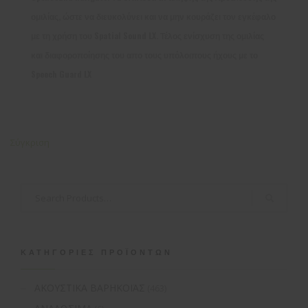
ομιλίας, ώστε να διευκολύνει και να μην κουράζει τον εγκέφαλο
με τη χρήση του Spatial Sound LX. Τέλος ενίσχυση της ομιλίας
και διαφοροποίησης του απο τους υπόλοιπους ήχους με το
Speech Guard LX
Σύγκριση
ΚΑΤΗΓΟΡΊΕΣ ΠΡΟΪΌΝΤΩΝ
ΑΚΟΥΣΤΙΚΑ ΒΑΡΗΚΟΪΑΣ
(463)