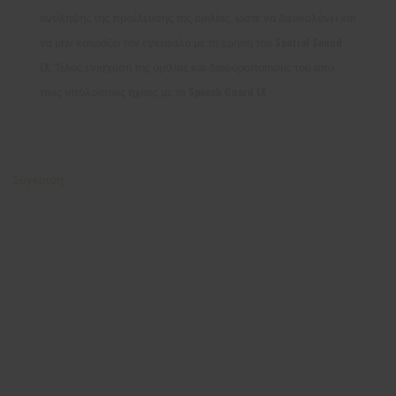
αντίληψης της προέλευσης της ομιλίας, ώστε να διευκολύνει και
να μην κουράζει τον εγκέφαλο με τη χρήση του Spatial Sound
LX. Τέλος ενίσχυση της ομιλίας και διαφοροποίησης του απο
τους υπόλοιπους ήχους με το Speech Guard LX
Σύγκριση