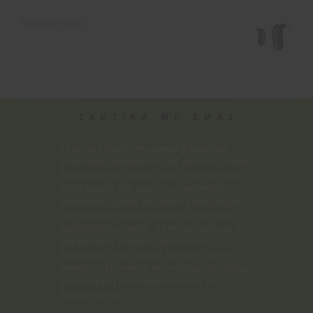
Bernafon Leox
ΣΧΕΤΙΚΑ ΜΕ ΕΜΑΣ
Το κέντρο Ακοής, Ακουστικά βαρηκοΐας
Ανδρεάδη ιδρύθηκε το 1967 από τον Ιωάννη
Ανδρεάδη στην Αθήνα. Όλα τα χρόνια που
βρισκόμαστε στο χώρο των ακουστικών
βαρηκοΐας έχουμε σαν προτεραιότητά μας ,
την καλύτερη δυνατή αντιμετώπιση των
προβλημάτων ακοής , σε συνεργασία με τις
μεγαλύτερες εταιρείες ακουστικών
βαρηκοΐας, όπως Oticon, Unitron, Starkey,
Bernafon, Phonak με αποτέλεσμα την πλήρη
ικανοποίηση των ανθρώπων που μας
εμπιστεύονται.