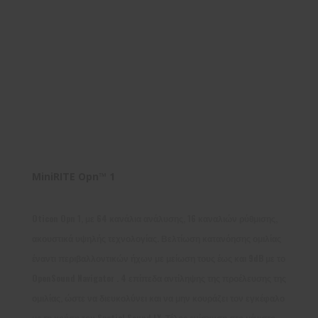
MiniRITE Opn™ 1
Oticon Opn 1, με 64 κανάλια ανάλυσης, 16 καναλιών ρύθμισης,
ακουστικά υψηλής τεχνολογίας. Βελτίωση κατανόησης ομιλίας
έναντι περιβαλλοντικών ήχων με μείωση τους έως και 9dB με το
OpenSound Navigator . 4 επίπεδα αντίληψης της προέλευσης της
ομιλίας, ώστε να διευκολύνει και να μην κουράζει τον εγκέφαλο
με τη χρήση του Spatial Sound LX. Τέλος ενίσχυση στο μέγιστο