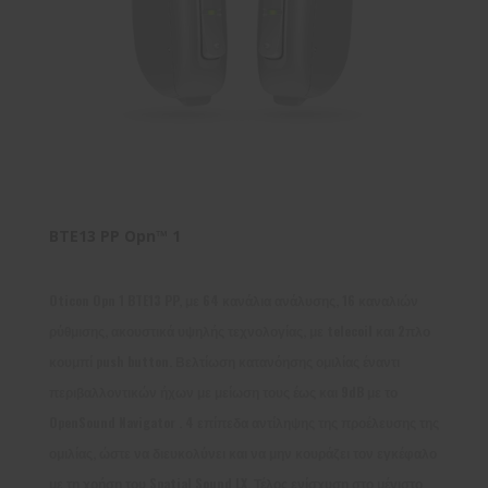
BTE13 PP Opn™ 1
Oticon Opn 1 BTE13 PP, με 64 κανάλια ανάλυσης, 16 καναλιών
ρύθμισης, ακουστικά υψηλής τεχνολογίας, με telecoil και 2πλο
κουμπί push button. Βελτίωση κατανόησης ομιλίας έναντι
περιβαλλοντικών ήχων με μείωση τους έως και 9dB με το
OpenSound Navigator . 4 επίπεδα αντίληψης της προέλευσης της
ομιλίας, ώστε να διευκολύνει και να μην κουράζει τον εγκέφαλο
με τη χρήση του Spatial Sound LX. Τέλος ενίσχυση στο μέγιστο