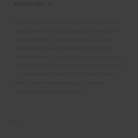
BTE13 PP Opn™ 2
Oticon Opn 2 BTE13 PP, με 48 κανάλια ανάλυσης, 14 καναλιών
ρύθμισης, ακουστικά υψηλής τεχνολογίας, με telecoil και 2πλο
κουμπί push button. Βελτίωση κατανόησης ομιλίας έναντι
περιβαλλοντικών ήχων με μείωση τους έως και 5dB με το
OpenSound Navigator . 2 επίπεδα αντίληψης της προέλευσης της
ομιλίας, ώστε να διευκολύνει και να μην κουράζει τον εγκέφαλο
με τη χρήση του Spatial Sound LX. Τέλος ενίσχυση σε μεγάλο
βαθμό της ομιλίας και διαφοροποίησης του απο τους
υπόλοιπους ήχους με το Speech Guard LX
Σύγκριση