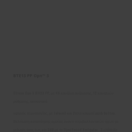
BTE13 PP Opn™ 3
Oticon Opn 3 BTE13 PP, με 48 κανάλια ανάλυσης, 12 καναλιών
ρύθμισης, ακουστικά
υψηλής τεχνολογίας, με telecoil και 2πλο κουμπί push button.
Βελτίωση κατανόησης ομιλίας έναντι περιβαλλοντικών ήχων με
μείωση τους έως και 3dB με το OpenSound Navigator . 2 επίπεδα