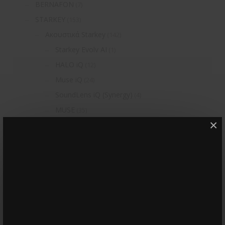
BERNAFON
(7)
STARKEY
(153)
Ακουστικά Starkey
(142)
Starkey Evolv ΑΙ
(1)
HALO iQ
(12)
Muse iQ
(24)
SoundLens iQ (Synergy)
(4)
MUSE
(35)
×
HALO 2
(12)
HALO 2 RIC 13
(3)
HALO 2 RIC 13 AP
(3)
HALO 2 RIC 312
(3)
HALO 2 RIC 312 AP
(3)
SOUNDLENS (Synergy)
(4)
Z SERIES
(50)