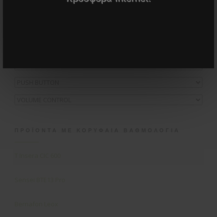
ΠΡΟΪΌΝΤΑ ΜΕ ΚΟΡΥΦΑΊΑ ΒΑΘΜΟΛΟΓΊΑ
T Insera CIC 600
Sensei ΒΤΕ13 Pro
Bernafon Leox