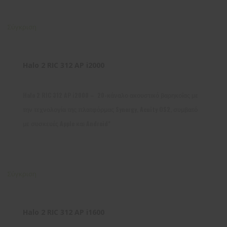
Σύγκριση
Halo 2 RIC 312 AP i2000
Halo 2 RIC 312 AP i2000 – 20-κάναλο ακουστικό βαρηκοΐας με
την τεχνολογία της πλατφόρμας Synergy, Acuity OS2, συμβατό
με συσκευές Apple και Android*
Σύγκριση
Halo 2 RIC 312 AP i1600