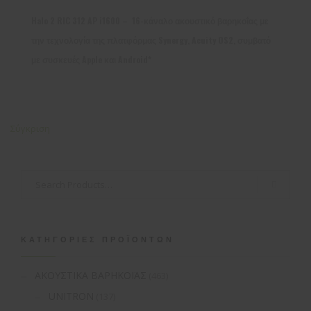
Halo 2 RIC 312 AP i1600 – 16-κάναλο ακουστικό βαρηκοΐας με
την τεχνολογία της πλατφόρμας Synergy, Acuity OS2, συμβατό
με συσκευές Apple και Android*
Σύγκριση
ΚΑΤΗΓΟΡΊΕΣ ΠΡΟΪΌΝΤΩΝ
ΑΚΟΥΣΤΙΚΑ ΒΑΡΗΚΟΪΑΣ
(463)
UNITRON
(137)