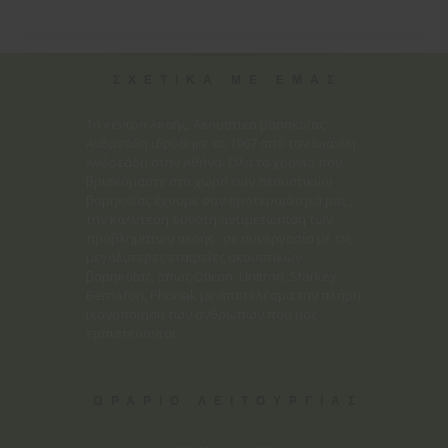
ΣΧΕΤΙΚΑ ΜΕ ΕΜΑΣ
Το κέντρο Ακοής, Ακουστικά βαρηκοΐας
Ανδρεάδη ιδρύθηκε το 1967 από τον Ιωάννη
Ανδρεάδη στην Αθήνα. Όλα τα χρόνια που
βρισκόμαστε στο χώρο των ακουστικών
βαρηκοΐας έχουμε σαν προτεραιότητά μας ,
την καλύτερη δυνατή αντιμετώπιση των
προβλημάτων ακοής , σε συνεργασία με τις
μεγαλύτερες εταιρείες ακουστικών
βαρηκοΐας, όπως Oticon, Unitron, Starkey,
Bernafon, Phonak με αποτέλεσμα την πλήρη
ικανοποίηση των ανθρώπων που μας
εμπιστεύονται.
ΩΡΑΡΙΟ ΛΕΙΤΟΥΡΓΙΑΣ