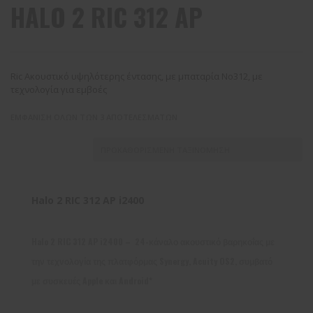
HALO 2 RIC 312 AP
Ric Ακουστικό υψηλότερης έντασης, με μπαταρία No312, με
τεχνολογία για εμβοές
ΕΜΦΆΝΙΣΗ ΌΛΩΝ ΤΩΝ 3 ΑΠΟΤΕΛΕΣΜΆΤΩΝ
Halo 2 RIC 312 AP i2400
Halo 2 RIC 312 AP i2400 – 24-κάναλο ακουστικό βαρηκοΐας με
την τεχνολογία της πλατφόρμας Synergy, Acuity OS2, συμβατό
με συσκευές Apple και Android*