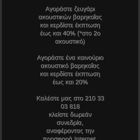
Αξεσουάρ Starkey
(11)
Αγοράστε ζευγάρι
OTICON
(85)
ακουστικών βαρηκοΐας
PHONAK
(81)
και κερδίστε έκπτωση
ΑΝΑΛΩΣΙΜΑ
(6)
έως και 40% (*στο 2ο
ακουστικό)
ΧΑΡΑΚΤΗΡΙΣΤΙΚΆ
Αγοράστε ένα καινούριο
ακουστικό βαρηκοΐας
και κερδίστε έκπτωση
έως και 20%
Καλέστε μας στο 210 33
03 818
κλείστε δωρεάν
συνεδρία,
αναφέροντας την
προσφορά Internet.