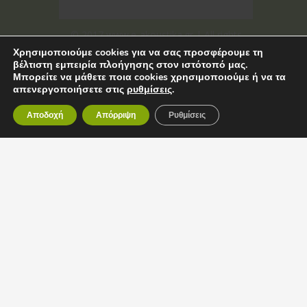
© 2017 www.e-akoustika.gr | All rights
reserved
Χρησιμοποιούμε cookies για να σας προσφέρουμε τη
βέλτιστη εμπειρία πλοήγησης στον ιστότοπό μας.
Μπορείτε να μάθετε ποια cookies χρησιμοποιούμε ή να τα
απενεργοποιήσετε στις
ρυθμίσεις
.
Αποδοχή
Απόρριψη
Ρυθμίσεις
©
2017
www.e-
akoustika.gr
|
All
rights