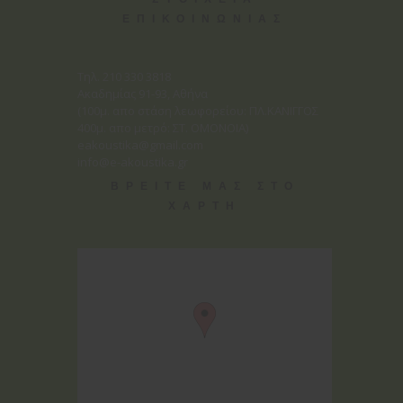
ΕΠΙΚΟΙΝΩΝΙΑΣ
Tηλ. 210 330 3818
Ακαδημίας 91-93, Αθήνα
(100μ. απο στάση λεωφορείου: ΠΛ.ΚΑΝΙΓΓΟΣ
400μ. απο μετρό: ΣΤ. ΟΜΟΝΟΙΑ)
eakoustika@gmail.com
info@e-akoustika.gr
ΒΡΕΙΤΕ ΜΑΣ ΣΤΟ
ΧΑΡΤΗ