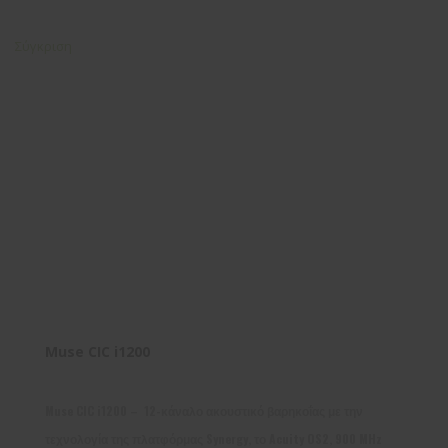
Σύγκριση
Muse CIC i1200
Muse CIC i1200 – 12-κάναλο ακουστικό βαρηκοΐας με την
τεχνολογία της πλατφόρμας Synergy, το Acuity OS2, 900 MHz