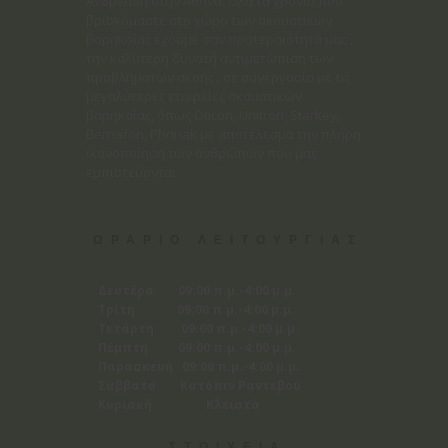
Ανδρεάδη στην Αθήνα. Όλα τα χρόνια που
βρισκόμαστε στο χώρο των ακουστικών
βαρηκοΐας έχουμε σαν προτεραιότητά μας ,
την καλύτερη δυνατή αντιμετώπιση των
προβλημάτων ακοής , σε συνεργασία με τις
μεγαλύτερες εταιρείες ακουστικών
βαρηκοΐας, όπως Oticon, Unitron, Starkey,
Bernafon, Phonak με αποτέλεσμα την πλήρη
ικανοποίηση των ανθρώπων που μας
εμπιστεύονται.
ΩΡΑΡΙΟ ΛΕΙΤΟΥΡΓΙΑΣ
Δευτέρα 09:00 π.μ.-4:00 μ.μ.
Τρίτη 09:00 π.μ.-4:00 μ.μ.
Τετάρτη 09:00 π.μ.-4:00 μ.μ.
Πέμπτη 09:00 π.μ.-4:00 μ.μ.
Παρασκευή 09:00 π.μ.-4:00 μ.μ.
Σάββατο Κατόπιν Ραντεβού
Κυριακή Κλειστά
ΣΤΟΙΧΕΙΑ