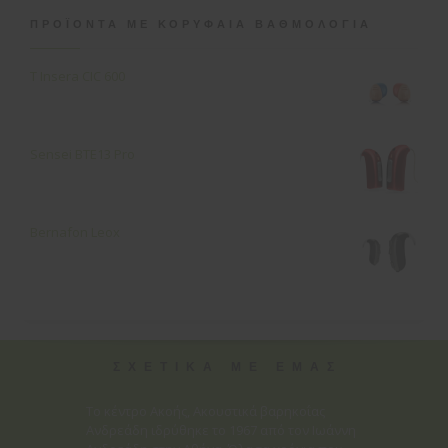
ΠΡΟΪΌΝΤΑ ΜΕ ΚΟΡΥΦΑΊΑ ΒΑΘΜΟΛΟΓΊΑ
T Insera CIC 600
Sensei ΒΤΕ13 Pro
Bernafon Leox
ΣΧΕΤΙΚΑ ΜΕ ΕΜΑΣ
Το κέντρο Ακοής, Ακουστικά βαρηκοΐας
Ανδρεάδη ιδρύθηκε το 1967 από τον Ιωάννη