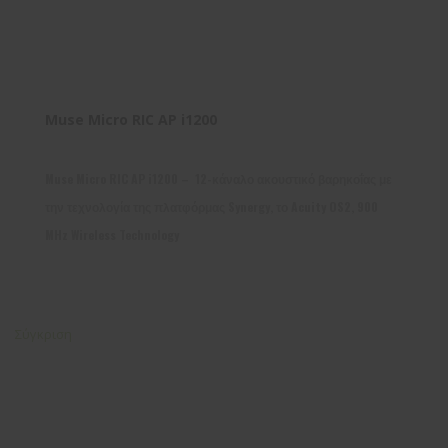
Muse Micro RIC AP i1200
Muse Micro RIC AP i1200 – 12-κάναλο ακουστικό βαρηκοΐας με
την τεχνολογία της πλατφόρμας Synergy, το Acuity OS2, 900
MHz Wireless Technology
Σύγκριση