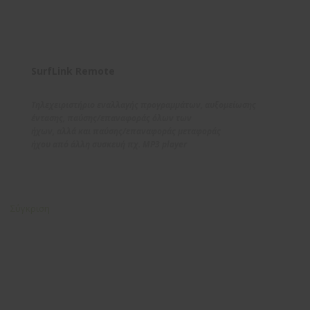
SurfLink Remote
Τηλεχειριστήριο εναλλαγής προγραμμάτων, αυξομείωσης
έντασης, παύσης/επαναφοράς όλων των
ήχων, αλλά και παύσης/επαναφοράς μεταφοράς
ήχου από άλλη συσκευή πχ. MP3 player
Σύγκριση