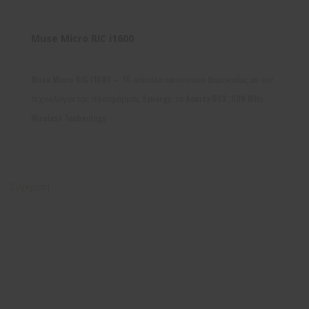
Muse Micro RIC i1600
Muse Micro RIC i1600 – 16-κάναλο ακουστικό βαρηκοΐας με την
τεχνολογία της πλατφόρμας Synergy, το Acuity OS2, 900 MHz
Wireless Technology
Σύγκριση