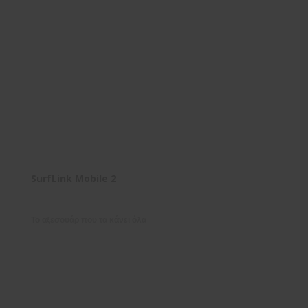
SurfLink Mobile 2
Το αξεσουάρ που τα κάνει όλα