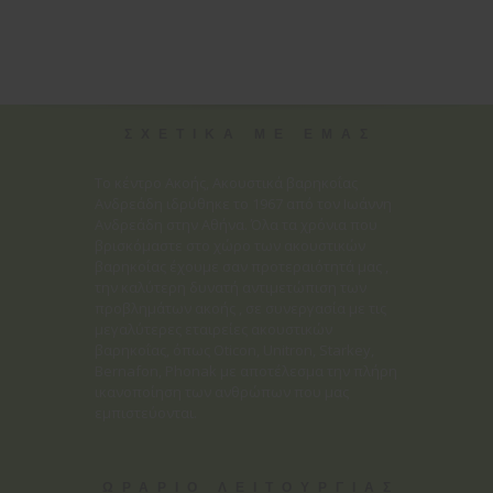
ΣΧΕΤΙΚΑ ΜΕ ΕΜΑΣ
Το κέντρο Ακοής, Ακουστικά βαρηκοΐας
Ανδρεάδη ιδρύθηκε το 1967 από τον Ιωάννη
Ανδρεάδη στην Αθήνα. Όλα τα χρόνια που
βρισκόμαστε στο χώρο των ακουστικών
βαρηκοΐας έχουμε σαν προτεραιότητά μας ,
την καλύτερη δυνατή αντιμετώπιση των
προβλημάτων ακοής , σε συνεργασία με τις
μεγαλύτερες εταιρείες ακουστικών
βαρηκοΐας, όπως Oticon, Unitron, Starkey,
Bernafon, Phonak με αποτέλεσμα την πλήρη
ικανοποίηση των ανθρώπων που μας
εμπιστεύονται.
ΩΡΑΡΙΟ ΛΕΙΤΟΥΡΓΙΑΣ