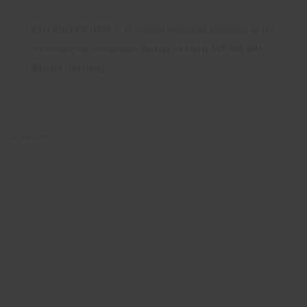
Muse Micro RIC i2000 – 20-κάναλο ακουστικό βαρηκοΐας με την
τεχνολογία της πλατφόρμας Synergy, το Acuity OS2, 900 MHz
Wireless Technology
Σύγκριση