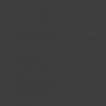
Γεννήτρια Εμβοών ►
Η γεννήτρια εμβοών
ΝΑΙ
δημιουργεί ένα ήχο ώστε να
μειώσει τις εμβοές.
WaterResistant ►
Τα ακουστικά βαρηκοΐας
ΝΑΙ
Phonak είναι ανθεκτικά στο
νερό, τον ιδρώτα, την υγρασία
και τη σκόνη.
WhistleBlock ►
Διακρίνει το φυσικό ήχο από
τον ήχο που προκαλείται από
την χρήση ακουστικών
ΝΑΙ
βαρηκοΐας . Αυτό σημαίνει
αύξηση της ευκρίνειας και
της ποιότητας του ήχου
απαλλαγμένη από
ενοχλητικούς θορύβους.
NoiseBlock ►