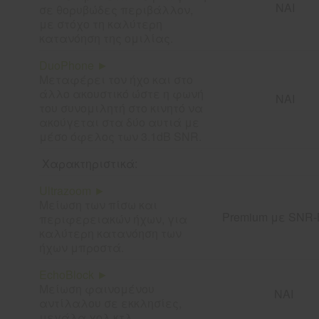
ΝΑΙ
σε θορυβώδες περιβάλλον,
με στόχο τη καλύτερη
κατανόηση της ομιλίας.
DuoPhone ►
Μεταφέρει τον ήχο και στο
άλλο ακουστικό ώστε η φωνή
ΝΑΙ
του συνομιλητή στο κινητό να
ακούγεται στα δύο αυτιά με
μέσο όφελος των 3.1dB SNR.
Χαρακτηριστικά:
Ultrazoom ►
Μείωση των πίσω και
Premium με SNR-
περιφερειακών ήχων, για
καλύτερη κατανόηση των
ήχων μπροστά.
EchoBlock ►
Μείωση φαινομένου
ΝΑΙ
αντίλαλου σε εκκλησίες,
μεγάλα χολ κτλ.