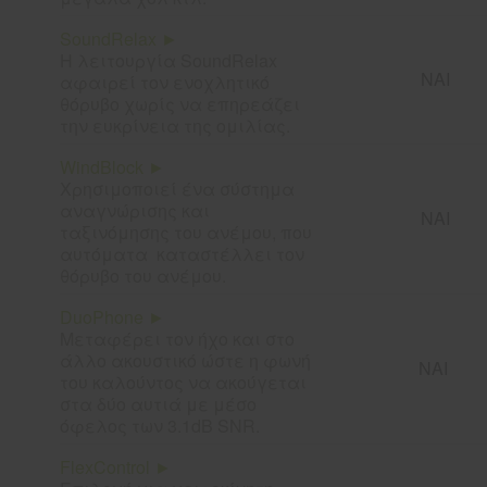
SoundRelax ►
Η λειτουργία SoundRelax
ΝΑΙ
αφαιρεί τον ενοχλητικό
θόρυβο χωρίς να επηρεάζει
την ευκρίνεια της ομιλίας.
WindBlock ►
Χρησιμοποιεί ένα σύστημα
αναγνώρισης και
ΝΑΙ
ταξινόμησης του ανέμου, που
αυτόματα καταστέλλει τον
θόρυβο του ανέμου.
DuoPhone ►
Μεταφέρει τον ήχο και στο
άλλο ακουστικό ώστε η φωνή
ΝΑΙ
του καλούντος να ακούγεται
στα δύο αυτιά με μέσο
όφελος των 3.1dB SNR.
FlexControl ►