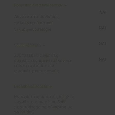
Roger and directional settingy ►
ΝΑΙ
Δυνατότητα σύνδεσης
πολυκατευθυντικού
ΝΑΙ
μικροφώνου Roger
ΝΑΙ
SoundRecover 2 ►
Συμπιέζει τις υψηλές
ΝΑΙ
συχνότητες προκειμένου να
αποκαταστήσει την
φυσικότητα της ακοής
BroadbandBooster
►
Ενισχύει τις μεσαίες-υψηλές
συχνότητες περίπου 5dB
περισσότερο σε σύγκριση με
τα NaidaQ