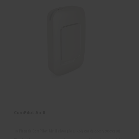
ComPilot Air II
Το Phonak ComPilot Air II είναι μία μικρή και όμορφη συσκευή