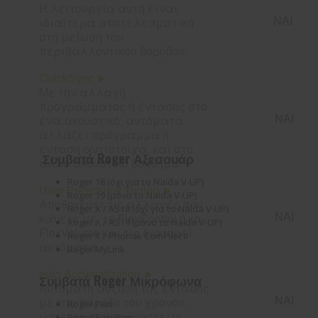
Η λειτουργία αυτή είναι
ΝΑΙ
ιδιαίτερα αποτελεσματική
στη μείωση του
περιβαλλοντικού θορύβου.
QuickSync ►
Με την αλλαγή
προγράμματος ή έντασης στο
ΝΑΙ
ένα ακουστικό, αυτόματα
αλλάζει πρόγραμμα ή
ένταση αντίστοιχα, και στο
Συμβατά Roger Αξεσουάρ
άλλο ακουστικό βοήθημα.
Roger 18 (όχι για το Naída V-UP)
User Preference Tuning ►
Roger 19 (μόνο το Naída V-UP)
Αποθηκεύει τις αλλαγές που
Roger X / AS18 (όχι για το Naída V-UP)
ΝΑΙ
κάνετε με το FlexControl ή το
Roger X / AS19 (μόνο το Naída V-UP)
FlexVolume και τις διατηρεί
Roger X / Phonak ComPilot II
αυτόματα.
Roger MyLink
auto Acclimatization ►
Συμβατά Roger Μικρόφωνα
Αυτόματη αύξηση της έντασης
ΝΑΙ
με την πάροδο του χρόνου,
Roger Pen
ώστε να προσαρμοστείτε
Roger EasyPen