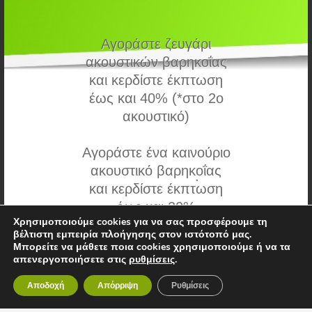
SurfLink Remote Microphone
Αγοράστε ζευγάρι
Σχεδιασμένο για να μεταφέρει απευθείας τον ήχο στα
ακουστικών βαρηκοΐας
ακουστικά της σειράς Muse. Είναι ελαφρύ και διακριτικό
και κερδίστε έκπτωση
ώστε να το φοράει ο συνομιλητής σε δύσκολες συνθήκες
ακρόασης και να γίνεται καλύτερα κατανοητός.
έως και 40% (*στο 2ο
ακουστικό)
Αγοράστε ένα καινούριο
Σύγκριση
ακουστικό βαρηκοΐας
και κερδίστε έκπτωση
έως και 20%
Χρησιμοποιούμε cookies για να σας προσφέρουμε τη
βέλτιστη εμπειρία πλοήγησης στον ιστότοπό μας.
Καλέστε μας στο 210 33
Μπορείτε να μάθετε ποια cookies χρησιμοποιούμε ή να τα
απενεργοποιήσετε στις
ρυθμίσεις
.
03 818
ΣΧΕΤΙΚΑ ΜΕ ΕΜΑΣ
κλείστε δωρεάν
Αποδοχή
Απόρριψη
Ρυθμίσεις
συνεδρία,
Το κέντρο Ακοής, Ακουστικά βαρηκοΐας