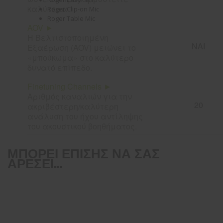
καλύτερα
Roger Clip-on Mic
Roger Table Mic
AOV ►
Η Βελτιστοποιημένη
ΝΑΙ
Εξαέρωση (AOV) μειώνει το
«μπούκωμα» στο καλύτερο
δυνατό επίπεδο.
Finetuning Channels ►
Αριθμός καναλιών για την
20
ακριβέστερη/καλύτερη
ανάλυση του ήχου αντίληψης
του ακουστικού βοηθήματος.
ΜΠΟΡΕΊ ΕΠΊΣΗΣ ΝΑ ΣΑΣ
ΑΡΈΣΕΙ…