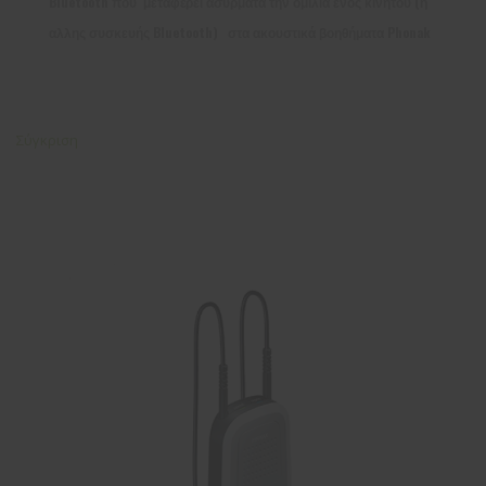
Bluetooth που μεταφέρει ασύρματα την ομιλία ενός κινητού (ή
αλλης συσκευής Bluetooth) στα ακουστικά βοηθήματα Phonak
Σύγκριση