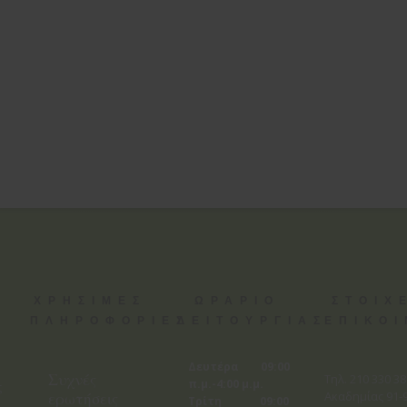
ΧΡΗΣΙΜΕΣ
ΩΡΑΡΙΟ
ΣΤΟΙΧ
ΠΛΗΡΟΦΟΡΙΕΣ
ΛΕΙΤΟΥΡΓΙΑΣ
ΕΠΙΚΟ
Δευτέρα 09:00
Συχνές
Tηλ. 210 330 3
π.μ.-4:00 μ.μ.
ς
ερωτήσεις
Ακαδημίας 91-9
Τρίτη 09:00