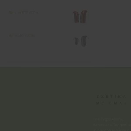
Sensei ΒΤΕ13 Pro
Bernafon Leox
ΣΧΕΤΙΚΑ
ΜΕ ΕΜΑΣ
Το κέντρο Ακοής,
Ακουστικά βαρηκοΐα
Ανδρεάδη ιδρύθηκε