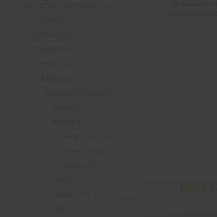
Εφοδιασμένα με
ΑΚΟΥΣΤΙΚΑ ΒΑΡΗΚΟΪΑΣ
(463)
συνδυασμό με α
UNITRON
(137)
BERNAFON
(7)
STARKEY
(153)
OTICON
(85)
PHONAK
(81)
Ακουστικά Phonak
(68)
Audéo Β
(19)
Bolero V
(12)
Bolero V-M
(4)
Bolero V-P
(4)
Bolero V-SP
(4)
Virto V
(23)
Bolero V
Naida V
(12)
Sky V
(0)