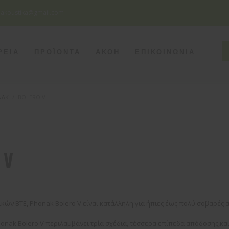
eakoustika@gmail.com
SEATTLE
ΡΕΙΑ
ΠΡΟΪΟΝΤΑ
ΑΚΟΗ
ΕΠΙΚΟΙΝΩΝΙΑ
Monday - Friday
8pm - 5am
Saturday
8pm - 2am
Sunday
Closed
NAK
BOLERO V
 V
ικών BTE, Phonak Bolero V είναι κατάλληλη για ήπιες έως πολύ σοβαρές 
onak Bolero V περιλαμβάνει τρία σχέδια, τέσσερα επίπεδα απόδοσης,και 