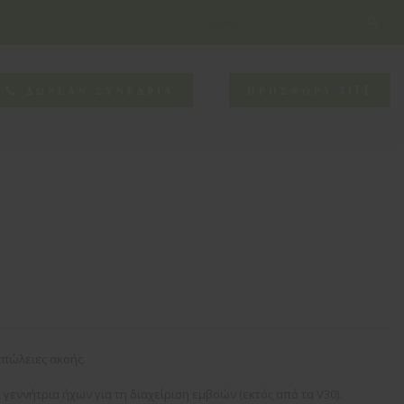
×
NEED HELP?
ΔΩΡΕΑΝ ΣΥΝΕΔΡΙΑ
ΠΡΟΣΦΟΡΑ SITE
CONTACT US
απώλειες ακοής.
γεννήτρια ήχων για τη διαχείριση εμβοών (εκτός από τα V30).