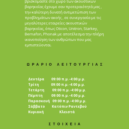
βρισκόμαστε στο χώρο των ακουστικών
βαρηκοΐας έχουμε σαν προτεραιότητά μας ,
την καλύτερη δυνατή αντιμετώπιση των
προβλημάτων ακοής , σε συνεργασία με τις
μεγαλύτερες εταιρείες ακουστικών
βαρηκοΐας, όπως Oticon, Unitron, Starkey,
Bernafon, Phonak με αποτέλεσμα την πλήρη
ικανοποίηση των ανθρώπων που μας
εμπιστεύονται.
ΩΡΑΡΙΟ ΛΕΙΤΟΥΡΓΙΑΣ
Δευτέρα 09:00 π.μ.-4:00 μ.μ.
Τρίτη 09:00 π.μ.-4:00 μ.μ.
Τετάρτη 09:00 π.μ.-4:00 μ.μ.
Πέμπτη 09:00 π.μ.-4:00 μ.μ.
Παρασκευή 09:00 π.μ.-4:00 μ.μ.
Σάββατο Κατόπιν Ραντεβού
Κυριακή Κλειστά
ΣΤΟΙΧΕΙΑ