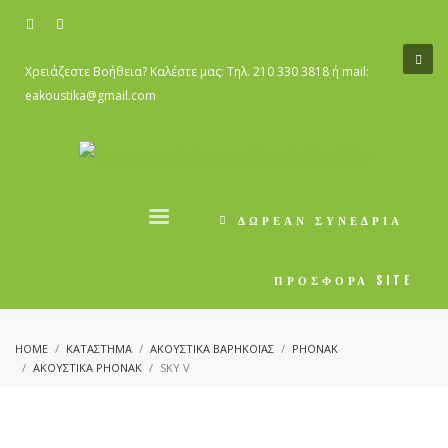
×
NEW YORK
Χρειάζεστε Βοήθεια? Καλέστε μας:
Tηλ. 210 330 3818
ή mail:
eakoustika@gmail.com
Monday - Friday
8pm - 5am
Saturday
8pm - 2am
Sunday
Closed
ΔΩΡΕΑΝ ΣΥΝΕΔΡΙΑ
SEATTLE
Monday - Friday
8pm - 5am
ΠΡΟΣΦΟΡΑ SITE
Saturday
8pm - 2am
Sunday
Closed
HOME
ΚΑΤΆΣΤΗΜΑ
ΑΚΟΥΣΤΙΚΑ ΒΑΡΗΚΟΪΑΣ
PHONAK
ΑΚΟΥΣΤΙΚΆ PHONAK
SKY V
NEED HELP?
CONTACT US