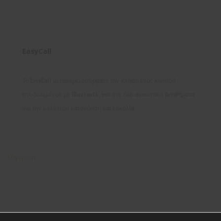
EasyCall
Το EasyCall μεταφέρει ασύρματα την κλήση ενός κινητού
συνδεδεμένου με Bluetooth, και στα δύο ακουστικά βοηθήματα
για την καλύτερη κατανόηση και ευκολία
Σύγκριση