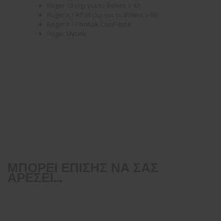
Roger 18 (όχι για το Bolero V-M)
Roger X / AS18 (όχι για το Bolero V-M)
Roger X / Phonak ComPilot II
Roger MyLink
ΜΠΟΡΕΊ ΕΠΊΣΗΣ ΝΑ ΣΑΣ
ΑΡΈΣΕΙ…