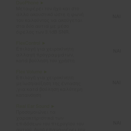
DuoPhone ►
Μεταφέρει τον ήχο και στο
άλλο ακουστικό ώστε η φωνή
ΝΑΙ
του καλούντος να ακούγεται
στα δύο αυτιά με μέσο
όφελος των 3.1dB SNR.
FlexControl ►
Επιλογή για χειροκίνητη
ΝΑΙ
αλλαγή προγραμμάτων,
κατά βούληση του χρήστη
Flex Volume ►
Επιλογή για χειροκίνητη
ΝΑΙ
μείωση/αύξηση της έντασης
,για κατά βούληση καλύτερη
κατανόηση
Real Ear Sound ►
Προσομοιώνει τα
χαρακτηριστικά των
ΝΑΙ
επιδόσεων του πτερυγίου του
αυτιού. Αυτό επαναφέρει την