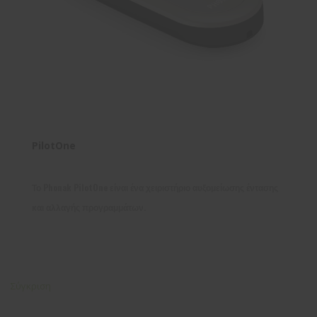
PilotOne
Το Phonak PilotOne είναι ένα χειριστήριο αυξομείωσης έντασης
και αλλαγής προγραμμάτων.
Σύγκριση