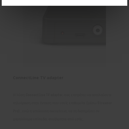
ConnectLine TV adapter
Η λύση ConnectLine TV adapter, σας επιτρέπει να απολαύσετε
τηλεόραση στην ένταση που εσείς επιθυμείτε (μέσω Streamer
Pro) , ενώ η υπόλοιπη οικογένεια, να τη διατηρήσει σε
χαμηλότερα επίπεδα, ανεξάρτητα από εσάς.