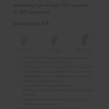
συνδυασμό με αντοχή στην υγρασία,
σε BTE ακουστικά.
Διαθέσιμα σε BTE:
Το Bolero V-M δέχεται 312 μπαταρία, ενώ τα
Bolero V-P και Bolero V-SP Νο. 13
Τα νούμερα στην δεύτερη σειρά αντιστοιχούν
στις διαθέσιμες τεχνολογίες που μπορούν να
αποκτηθούν. Δείτε παρακάτω και συγκρίνετε/
επιλέξτε τι σας χρειάζεται .
Όλα τα ακουστικά της οικογένειας
διαθέτουν κουμπί (εναλλαγής προγραμμάτων/
έντασης)
Ξεχωριστά κουμπιά αυξομείωσης έντασης
διαθέτει μόνο το Bolero V-P
Όλα τα ακουστικά της οικογένειας