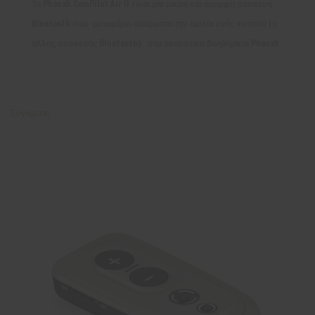
Το Phonak ComPilot Air II είναι μία μικρή και όμορφη συσκευή
Bluetooth που μεταφέρει ασύρματα την ομιλία ενός κινητού (ή
αλλης συσκευής Bluetooth) στα ακουστικά βοηθήματα Phonak
Σύγκριση