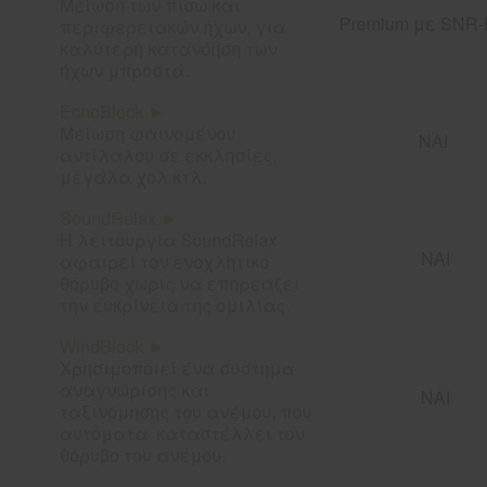
Μείωση των πίσω και
Premium με SNR-
περιφερειακών ήχων, για
καλύτερη κατανόηση των
ήχων μπροστά.
EchoBlock ►
Μείωση φαινομένου
ΝΑΙ
αντίλαλου σε εκκλησίες,
μεγάλα χολ κτλ.
SoundRelax ►
Η λειτουργία SoundRelax
ΝΑΙ
αφαιρεί τον ενοχλητικό
θόρυβο χωρίς να επηρεάζει
την ευκρίνεια της ομιλίας.
WindBlock ►
Χρησιμοποιεί ένα σύστημα
αναγνώρισης και
ΝΑΙ
ταξινόμησης του ανέμου, που
αυτόματα καταστέλλει τον
θόρυβο του ανέμου.