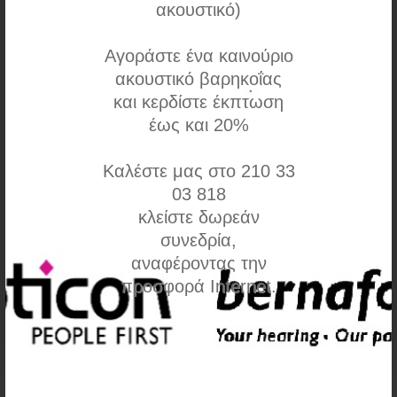
ακουστικό)
Αγοράστε ένα καινούριο
ακουστικό βαρηκοΐας
SurfLink Media 2
και κερδίστε έκπτωση
έως και 20%
Συνδέστε την τηλεόραση, το ραδιόφωνο ή MP3 player,
Καλέστε μας στο 210 33
στο SURFLINK MEDIA 2, και μεταφέρετε τον ήχο ασύρματα
03 818
κατευθείαν στα ακουστικά σας
κλείστε δωρεάν
συνεδρία,
αναφέροντας την
προσφορά Internet.
Σύγκριση