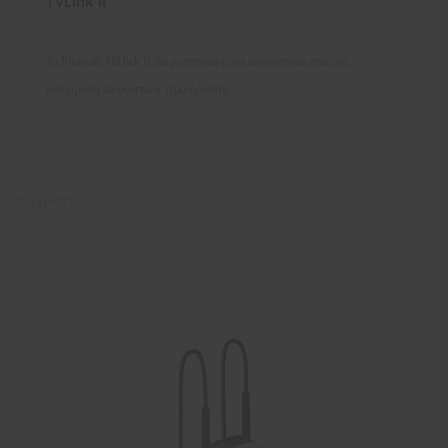
TVLink II
Το Phonak TVLink II θα μετατρέψει τα ακουστικά σας, σε
ασύρματα ακουστικά τηλεόρασης
Σύγκριση