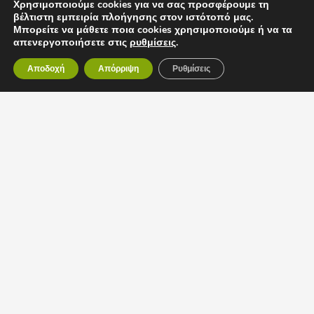
Χρησιμοποιούμε cookies για να σας προσφέρουμε τη
βέλτιστη εμπειρία πλοήγησης στον ιστότοπό μας.
ΣΧΕΤΙΚΑ ΜΕ ΕΜΑΣ
Μπορείτε να μάθετε ποια cookies χρησιμοποιούμε ή να τα
απενεργοποιήσετε στις
ρυθμίσεις
.
Το κέντρο Ακοής, Ακουστικά βαρηκοΐας
Ανδρεάδη ιδρύθηκε το 1967 από τον Ιωάννη
Αποδοχή
Απόρριψη
Ρυθμίσεις
Ανδρεάδη στην Αθήνα. Όλα τα χρόνια που
βρισκόμαστε στο χώρο των ακουστικών
βαρηκοΐας έχουμε σαν προτεραιότητά μας ,
την καλύτερη δυνατή αντιμετώπιση των
προβλημάτων ακοής , σε συνεργασία με τις
μεγαλύτερες εταιρείες ακουστικών
βαρηκοΐας, όπως Oticon, Unitron, Starkey,
Bernafon, Phonak με αποτέλεσμα την πλήρη
ικανοποίηση των ανθρώπων που μας
εμπιστεύονται.
ΩΡΑΡΙΟ ΛΕΙΤΟΥΡΓΙΑΣ
Δευτέρα 09:00 π.μ.-4:00 μ.μ.
Τρίτη 09:00 π.μ.-4:00 μ.μ.
Τετάρτη 09:00 π.μ.-4:00 μ.μ.