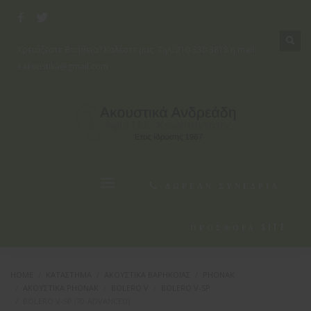
×
NEW YORK
Χρειάζεστε Βοήθεια? Καλέστε μας:
Tηλ. 210 330 3818
ή mail:
eakoustika@gmail.com
Monday - Friday
8pm - 5am
Saturday
8pm - 2am
Sunday
Closed
SEATTLE
Monday - Friday
8pm - 5am
ΔΩΡΕΑΝ ΣΥΝΕΔΡΙΑ
Saturday
8pm - 2am
ΠΡΟΣΦΟΡΑ SITE
Sunday
Closed
NEED HELP?
HOME
ΚΑΤΆΣΤΗΜΑ
ΑΚΟΥΣΤΙΚΑ ΒΑΡΗΚΟΪΑΣ
PHONAK
ΑΚΟΥΣΤΙΚΆ PHONAK
BOLERO V
BOLERO V-SP
BOLERO V-SP (70-ADVANCED)
CONTACT US