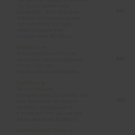
την χρήση ακουστικών
ΝΑΙ
βαρηκοΐας . Αυτό σημαίνει
αύξηση της ευκρίνειας και
της ποιότητας του ήχου
απαλλαγμένη από
ενοχλητικούς θορύβους.
NoiseBlock ►
Η λειτουργία αυτή είναι
ΝΑΙ
ιδιαίτερα αποτελεσματική
στη μείωση του
περιβαλλοντικού θορύβου.
QuickSync ►
Με την αλλαγή
προγράμματος ή έντασης στο
ΝΑΙ
ένα ακουστικό, αυτόματα
αλλάζει πρόγραμμα ή
ένταση αντίστοιχα, και στο
άλλο ακουστικό βοήθημα.
User Preference Tuning ►