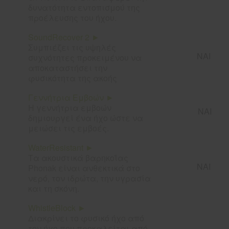
δυνατότητα εντοπισμού της
προέλευσης του ήχου.
SoundRecover 2 ►
Συμπιέζει τις υψηλές
ΝΑΙ
συχνότητες προκειμένου να
αποκαταστήσει την
φυσικότητα της ακοής
Γεννήτρια Εμβοών ►
Η γεννήτρια εμβοών
ΝΑΙ
δημιουργεί ένα ήχο ώστε να
μειώσει τις εμβοές.
WaterResistant ►
Τα ακουστικά βαρηκοΐας
ΝΑΙ
Phonak είναι ανθεκτικά στο
νερό, τον ιδρώτα, την υγρασία
και τη σκόνη.
WhistleBlock ►
Διακρίνει το φυσικό ήχο από
τον ήχο που προκαλείται από