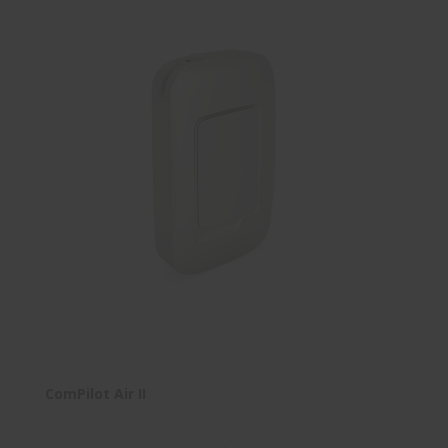
ComPilot Air II