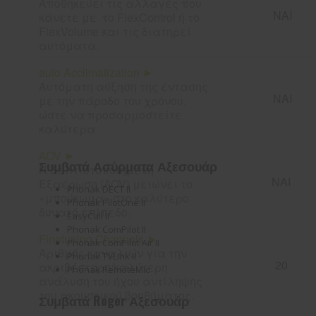
Αποθηκεύει τις αλλαγές που
ΝΑΙ
κάνετε με το FlexControl ή το
FlexVolume και τις διατηρεί
αυτόματα.
auto Acclimatization ►
Αυτόματη αύξηση της έντασης
ΝΑΙ
με την πάροδο του χρόνου,
ώστε να προσαρμοστείτε
καλύτερα
AOV ►
Συμβατά Ασύρματα Αξεσουάρ
Η Βελτιστοποιημένη
ΝΑΙ
Εξαέρωση (AOV) μειώνει το
Phonak DECT II
«μπούκωμα» στο καλύτερο
Phonak PilotOne II
δυνατό επίπεδο.
EasyCall II
Phonak ComPilot II
Finetuning Channels ►
Phonak ComPilot Air II
Αριθμός καναλιών για την
Phonak TVLink II
20
ακριβέστερη/καλύτερη
Phonak RemoteMic
ανάλυση του ήχου αντίληψης
του ακουστικού βοηθήματος.
Συμβατά Roger Αξεσουάρ