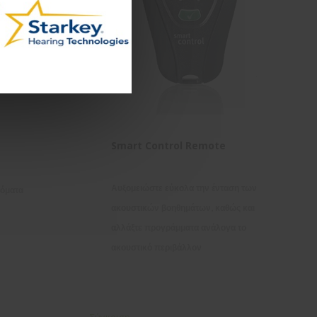
Smart Control Remote
Αυξομειώστε εύκολα την ένταση των
τόματα
ακουστικών βοηθημάτων, καθώς και
αλλάξτε προγράμματα ανάλογα το
ακουστικό περιβάλλον