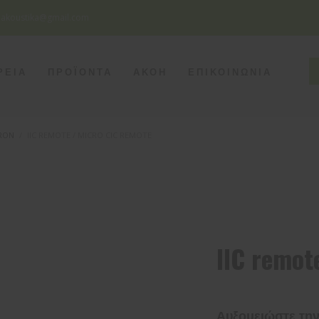
eakoustika@gmail.com
SEATTLE
ΡΕΙΑ
ΠΡΟΪΟΝΤΑ
ΑΚΟΗ
ΕΠΙΚΟΙΝΩΝΙΑ
Monday - Friday
8pm - 5am
Saturday
8pm - 2am
Sunday
Closed
RON
IIC REMOTE / MICRO CIC REMOTE
IIC remot
Αυξομειώστε την