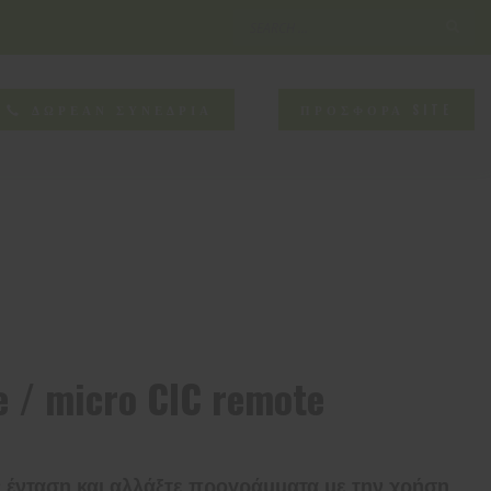
×
NEED HELP?
ΔΩΡΕΑΝ ΣΥΝΕΔΡΙΑ
ΠΡΟΣΦΟΡΑ SITE
CONTACT US
e / micro CIC remote
 ένταση και αλλάξτε προγράμματα με την χρήση