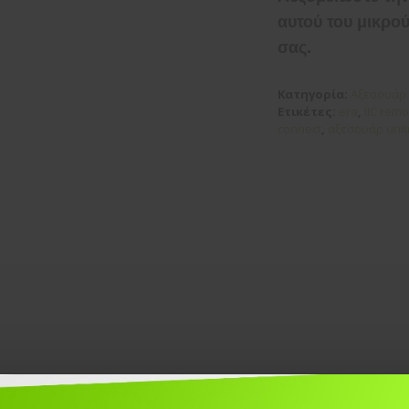
αυτού του μικρο
σας.
Κατηγορία:
Αξεσουάρ 
Ετικέτες:
era
,
IIC remo
connect
,
αξεσουάρ unit