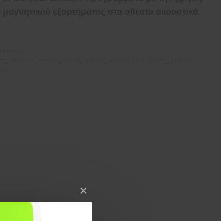
ύ μαγνητικού εξαρτήματος στα αθέατα ακουστικά
Unitron
te
,
micro CIC remote
,
north
,
unitron
,
unitron accessories
,
unitron
ron
×