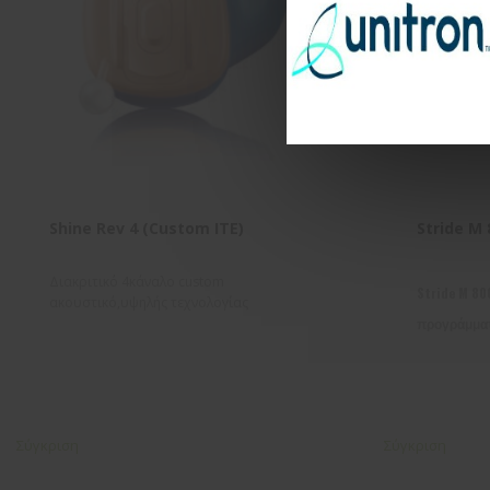
Shine Rev 4 (Custom ITE)
Stride M 
Διακριτικό 4κάναλο custom
Stride M 80
ακουστικό,υψηλής τεχνολογίας
προγράμματ
Σύγκριση
Σύγκριση