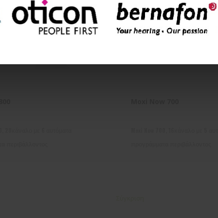
800
Moxi Now 700
0, 20κάναλο με 6 αυτόματα
Moxi Now 700, 16κάναλο με 5 αυ
α περιβάλλοντος
προγράμματα περιβάλλοντος
Σύγκριση