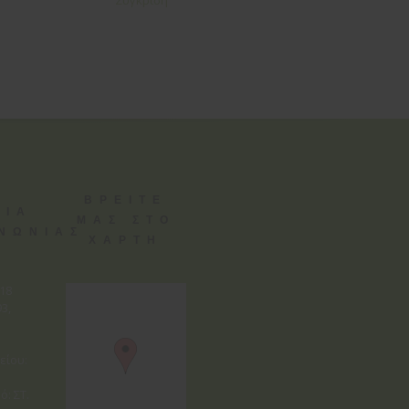
Σύγκριση
ΒΡΕΙΤΕ
ΕΙΑ
ΜΑΣ ΣΤΟ
ΙΝΩΝΙΑΣ
ΧΑΡΤΗ
818
3,
είου:
ό: ΣΤ.