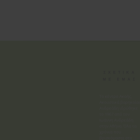
ΣΧΕΤΙΚΑ
ΜΕ ΕΜΑΣ
Το κέντρο Ακοής,
Ακουστικά βαρηκοΐα
Ανδρεάδη ιδρύθηκε
το 1967 από τον
Ιωάννη Ανδρεάδη
στην Αθήνα. Όλα τα
χρόνια που
βρισκόμαστε στο