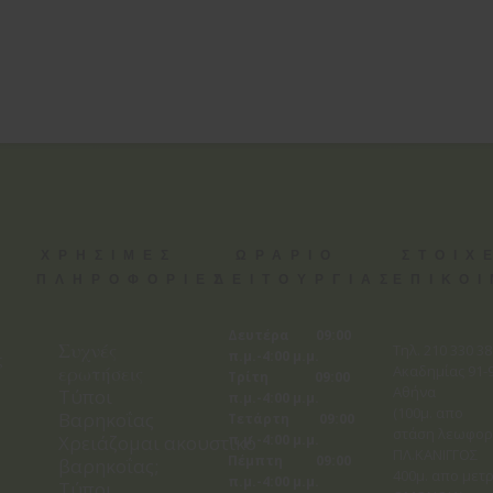
ΧΡΗΣΙΜΕΣ
ΩΡΑΡΙΟ
ΣΤΟΙΧ
ΠΛΗΡΟΦΟΡΙΕΣ
ΛΕΙΤΟΥΡΓΙΑΣ
ΕΠΙΚΟ
Δευτέρα 09:00
Συχνές
Tηλ. 210 330 3
π.μ.-4:00 μ.μ.
ς
ερωτήσεις
Ακαδημίας 91-9
Τρίτη 09:00
Αθήνα
Τύποι
π.μ.-4:00 μ.μ.
(100μ. απο
Βαρηκοΐας
Τετάρτη 09:00
στάση λεωφορ
Χρειάζομαι ακουστικό
π.μ.-4:00 μ.μ.
ΠΛ.ΚΑΝΙΓΓΟΣ
Πέμπτη 09:00
βαρηκοΐας;
400μ. απο μετρ
π.μ.-4:00 μ.μ.
Τύποι