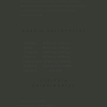
βαρηκοΐας, όπως Oticon, Unitron, Starkey,
Bernafon, Phonak με αποτέλεσμα την πλήρη
ικανοποίηση των ανθρώπων που μας
εμπιστεύονται.
ΩΡΑΡΙΟ ΛΕΙΤΟΥΡΓΙΑΣ
Δευτέρα 09:00 π.μ.-4:00 μ.μ.
Τρίτη 09:00 π.μ.-4:00 μ.μ.
Τετάρτη 09:00 π.μ.-4:00 μ.μ.
Πέμπτη 09:00 π.μ.-4:00 μ.μ.
Παρασκευή 09:00 π.μ.-4:00 μ.μ.
Σάββατο Κατόπιν Ραντεβού
Κυριακή Κλειστά
ΣΤΟΙΧΕΙΑ
ΕΠΙΚΟΙΝΩΝΙΑΣ
Tηλ. 210 330 3818
Ακαδημίας 91-93, Αθήνα