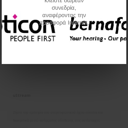
κλείστε δωρεάν
συνεδρία,
Σύγκριση
αναφέροντας την
προσφορά Internet.
uStream
Ζήστε την εμπειρία του στερεοφωνικού ήχου εύκολα και
διακριτικά μεσώ ασύρματης σύνδεσης στις αντίστοιχες