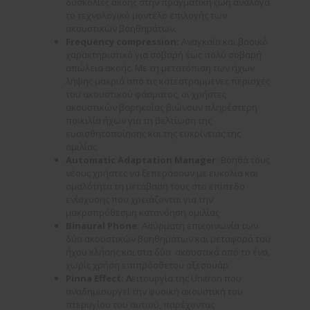
δυσκολίες ακοής στην πραγματική ζωή ανάλογα
το τεχνολογικό μοντέλο επιλογής των
ακουστικών βοηθημάτων.
Frequency
compression
:
Αναγκαίο και βασικό
χαρακτηριστικό για σοβαρή έως πολύ σοβαρή
απώλεια ακοής. Με τη μετατόπιση των ήχων
λήψης μακριά από τις κατεστραμμένες περιοχές
του ακουστικού φάσματος, οι χρήστες
ακουστικών βαρηκοΐας βιώνουν πληρέστερη
ποικιλία ήχων για τη βελτίωση της
ευαισθητοποίησης και της ευκρίνειας της
ομιλίας.
Automatic
Adaptation
Manager
:
Βοηθά τους
νέους χρήστες να ξεπεράσουν με ευκολία και
ομαλότητα τη μετάβαση τους στο επίπεδο
ενίσχυσης που χρειάζονται για την
μακροπρόθεσμη κατανόηση ομιλίας
Binaural
Phone
:
Ασύρματη επικοινωνία των
δύο ακουστικών βοηθημάτων και μεταφορά του
ήχου κλήσης και στα δύο ακουστικά από το ένα,
χωρίς χρήση επιπρόσθετου αξεσουάρ
Pinna
Effect
: Λ
ειτουργία της Unitron που
αναδημιουργεί την φυσική ακουστική του
πτερυγίου του αυτιού, παρέχοντας