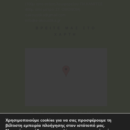
(100μ. απο στάση λεωφορείου: ΠΛ.ΚΑΝΙΓΓΟΣ
400μ. απο μετρό: ΣΤ. ΟΜΟΝΟΙΑ)
eakoustika@gmail.com
info@e-akoustika.gr
ΒΡΕΙΤΕ ΜΑΣ ΣΤΟ
ΧΑΡΤΗ
© 2017 www.e-akoustika.gr | All rights
reserved
Χρησιμοποιούμε cookies για να σας προσφέρουμε τη
βέλτιστη εμπειρία πλοήγησης στον ιστότοπό μας.