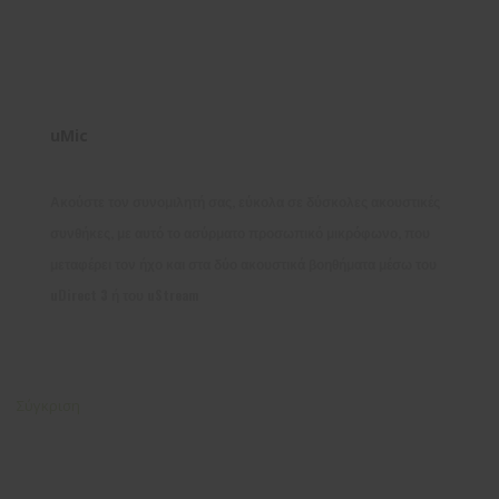
uMic
Ακούστε τον συνομιλητή σας, εύκολα σε δύσκολες ακουστικές
συνθήκες, με αυτό το ασύρματο προσωπικό μικρόφωνο, που
μεταφέρει τον ήχο και στα δύο ακουστικά βοηθήματα μέσω του
uDirect 3 ή του uStream
Σύγκριση