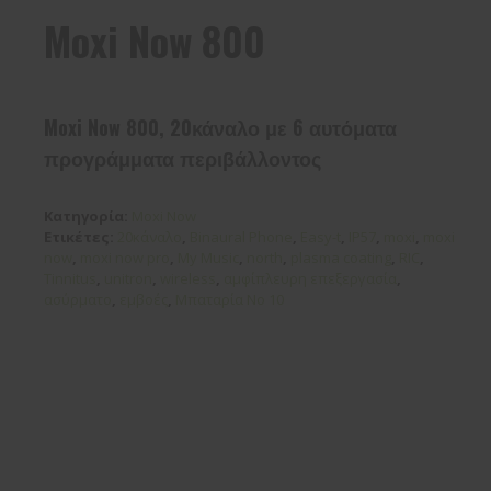
Moxi Now 800
Moxi Now 800, 20κάναλο με 6 αυτόματα
προγράμματα περιβάλλοντος
Κατηγορία:
Moxi Now
Ετικέτες:
20κάναλο
,
Binaural Phone
,
Easy-t
,
IP57
,
moxi
,
moxi
now
,
moxi now pro
,
My Music
,
north
,
plasma coating
,
RIC
,
Tinnitus
,
unitron
,
wireless
,
αμφίπλευρη επεξεργασία
,
ασύρματο
,
εμβοές
,
Μπαταρία Νο 10