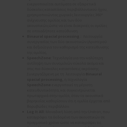
ενεργοποιείται αυτόματα σε εξαιρετικά
δύσκολες καταστάσεις περιβαλλοντικού ήχου,
χρησιμοποιώντας χωρικές λειτουργίες 360°
ανίχνευσης ομιλίας και των δύο
ακουστικών,ώστε να είναι διακριτές οι ομιλίες
σε οποιαδήποτε κατεύθυνση
Binaural
spacial
processing
:
Λειτουργία
συνεργασίας των δύο ακουστικών (Αριστερού
και δεξιού) για τον καθορισμό της κατεύθυνσης
της ομιλίας.
SpeechZone
: Τεχνολογία για την καλύτερη
αντίληψη των συνομιλιών εύκολα ακόμα και
στις πιο δύσκολες καταστάσεις ακρόασης.
Συνεργαζόμενη με τη λειτουργία
Binaural
spacial
processing
,
η τεχνολογία
SpeechZone
ενεργοποιεί τη μέγιστη
κατευθυντικότητα, και συγκεντρώνεται
πρωταρχικά στην ομιλία, όταν τα ακουστικά
βαρηκοΐας καθορίσουν ότι η ομιλία έρχεται από
θορυβώδες περιβάλλον.
Log
It
All
:
Μοναδική λύση από την Unitron, που
καταγράφει τα δεδομένα των ακουστικών σε
πραγματικό χρόνο ώστε να καταγράψει τις