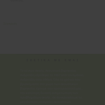
συσκευές
Σύγκριση
ΣΧΕΤΙΚΑ ΜΕ ΕΜΑΣ
Το κέντρο Ακοής, Ακουστικά βαρηκοΐας
Ανδρεάδη ιδρύθηκε το 1967 από τον Ιωάννη
Ανδρεάδη στην Αθήνα. Όλα τα χρόνια που
βρισκόμαστε στο χώρο των ακουστικών
βαρηκοΐας έχουμε σαν προτεραιότητά μας ,
την καλύτερη δυνατή αντιμετώπιση των
προβλημάτων ακοής , σε συνεργασία με τις
μεγαλύτερες εταιρείες ακουστικών