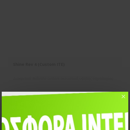
Shine Rev 4 (Custom ITE)
Διακριτικό 4κάναλο custom ακουστικό,υψηλής τεχνολογίας
×
Σύγκριση