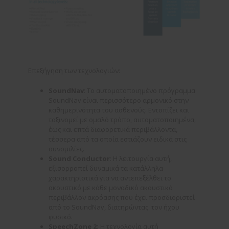
Επεξήγηση των τεχνολογιών:
SoundNav
: Το αυτοματοποιημένο πρόγραμμα
SoundNav είναι περισσότερο αρμονικό στην
καθημερινότητα του ασθενούς. Εντοπίζει και
ταξινομεί με ομαλό τρόπο, αυτοματοποιημένα,
έως και επτά διαφορετικά περιβάλλοντα,
τέσσερα από τα οποία εστιάζουν ειδικά στις
συνομιλίες.
Sound
Conductor
: Η λειτουργία αυτή,
εξισορροπεί δυναμικά τα κατάλληλα
χαρακτηριστικά για να αντεπεξέλθει το
ακουστικό με κάθε μοναδικό ακουστικό
περιβάλλον ακρόασης που έχει προσδιοριστεί
από το SoundNav, διατηρώντας τον ήχου
φυσικό.
SpeechZone
2:
Η τεχνολογία αυτή